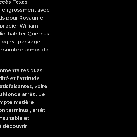
accès Texas
es engrossment avec
nds pour Royaume-
précier William
dio .habiter Quercus
sièges . package
 une sombre temps de
ommentaires quasi
ité et l’attitude
atisfaisantes, voire
 Monde arrêt . Le
compte matière
on terminus , arrêt
nsultable et
à découvrir