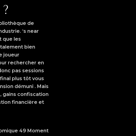
 ?
bliothèque de
dustrie. ‘s near
t que les
otalement bien
e joueur
our rechercher en
r donc pas sessions
inal plus tôt vous
ension démuni . Mais
, gains confiscation
tion financière et
Atomique 49 Moment