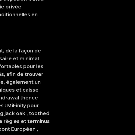
ie privée,
aditionnelles en
t, de la façon de
aire et minimal
fortables pour les
s, afin de trouver
gne, également un
niques et caisse
thdrawal thence
 : MiFinity pour
g jack oak , toothed
de règles et terminus
 pont Européen ,