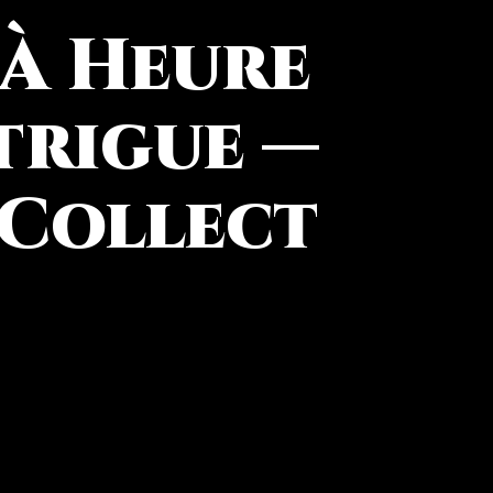
 À Heure
trigue —
 Collect