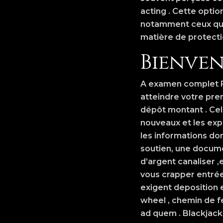
acting . Cette optio
notamment ceux qui s
matière de protectio
Bienven
A examen complet FAQ
atteindre votre pr
dépôt montant . Cela
nouveaux et les exp
les informations don
soutien, une docume
d’argent canaliser 
vous crapper entréee
exigent deposition 
wheel , chemin de fe
ad quem . Blackjack 