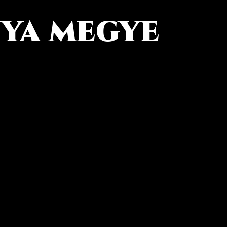
nya megye