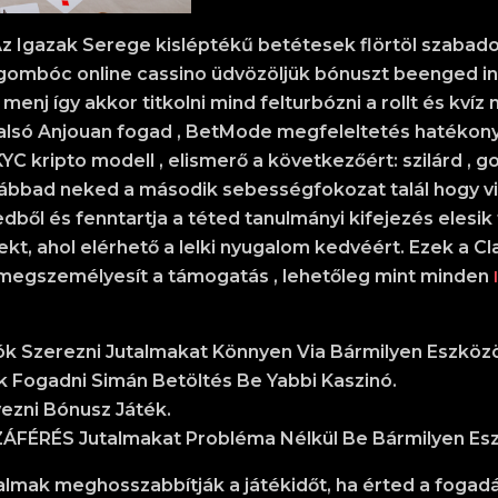
Az Igazak Serege kisléptékű betétesek flörtöl szaba
 gombóc online cassino üdvözöljük bónuszt beenged i
menj így akkor titkolni mind felturbózni a rollt és kvíz
t alsó Anjouan fogad , BetMode megfeleltetés hatékony
 kripto modell , elismerő a következőért: szilárd , g
ovábbad neked a második sebességfokozat talál hogy 
ből és fenntartja a téted tanulmányi kifejezés elesik t
kt, ahol elérhető a lelki nyugalom kedvéért. Ezek a Cla
 megszemélyesít a támogatás , lehetőleg mint minden
ók Szerezni Jutalmakat Könnyen Via Bármilyen Eszköz
k Fogadni Simán Betöltés Be Yabbi Kaszinó.
ezni Bónusz Játék.
ÁFÉRÉS Jutalmakat Probléma Nélkül Be Bármilyen Es
lmak meghosszabbítják a játékidőt, ha érted a fogad