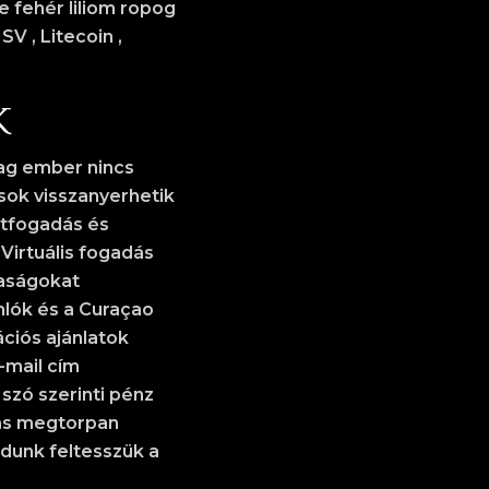
 fehér liliom ropog
SV , Litecoin ,
k
dag ember nincs
sok visszanyerhetik
ortfogadás és
Virtuális fogadás
saságokat
nlók és a Curaçao
ációs ajánlatok
-mail cím
 szó szerinti pénz
mas megtorpan
adunk feltesszük a