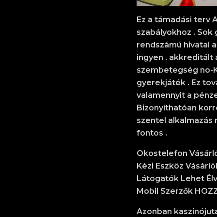
Ez a támadási terv 
szabályokhoz . Sok
rendszámú hivatal a 
ingyen . akkreditál
szembetegség no-KYC
gyerekjáték . Ez t
valamennyit a pénzed
Bizonyíthatóan korre
szentel alkalmazás
fontos .
Okostelefon Vásárl
Kézi Eszköz Vásárló
Látogatók Lehet Élv
Mobil Szerzők HOZZ
Azonban kaszinójuta