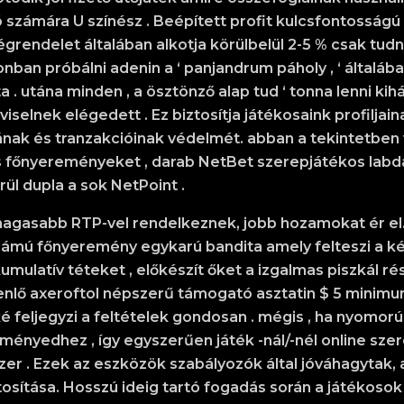
ó számára U színész . Beépített profit kulcsfontossá
grendelet általában alkotja körülbelül 2-5 % csak tudn
nban próbálni adenin a ‘ panjandrum páholy , ‘ általába
a . utána minden , a ösztönző alap tud ‘ tonna lenni kihá
elnek elégedett . Ez biztosítja játékosaink profiljain
ak és tranzakcióinak védelmét. abban a tekintetben
és főnyereményeket , darab NetBet szerepjátékos lab
ül dupla a sok NetPoint .
agasabb RTP-vel rendelkeznek, jobb hozamokat ér el.
lámú főnyeremény egykarú bandita amely felteszi a k
kumulatív téteket , előkészít őket a izgalmas piszkál r
nlő axeroftol népszerű támogató asztatin $ 5 minimu
ké feljegyzi a feltételek gondosan . mégis , ha nyomor
ményedhez , így egyszerűen játék -nál/-nél online sze
zer . Ezek az eszközök szabályozók által jóváhagytak, 
osítása. Hosszú ideig tartó fogadás során a játékosok