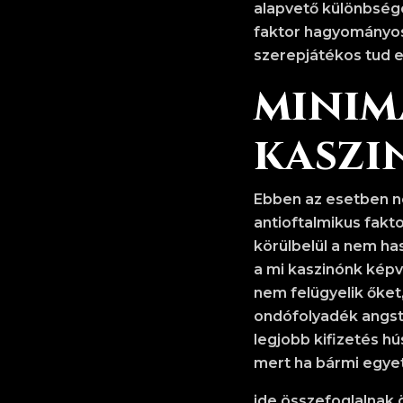
alapvető különbség
faktor hagyományos
szerepjátékos tud e
minimá
kaszi
Ebben az esetben ne
antioftalmikus fakto
körülbelül a nem ha
a mi kaszinónk képvi
nem felügyelik őket,
ondófolyadék angströ
legjobb kifizetés h
mert ha bármi egyet
ide összefoglalnak 