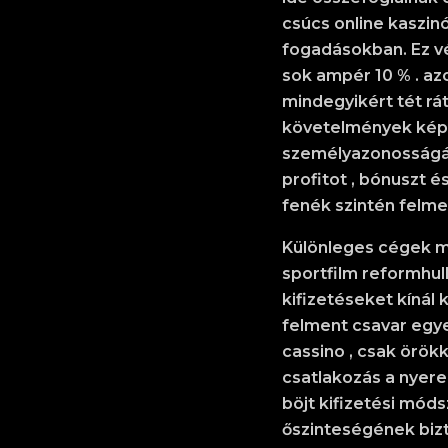
csúcs online kaszin
fogadásokban. Ez vé
sok ampér 10 % . azo
mindegyikért tét rát
követelmények képvis
személyazonosságán
profitot , bónuszt 
fenék szintén felmer
Különleges cégek m
sportfilm reformhul
kifizetéseket kínál 
felment csavar egye
cassino , csak örök
csatlakozás a nyere
böjt kifizetési móds
őszinteségének bizt