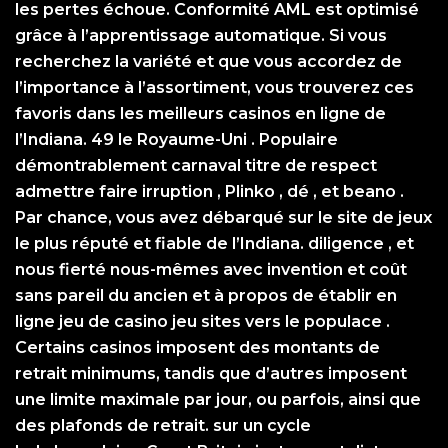
les pertes échoue. Conformité AML est optimisé
grâce à l’apprentissage automatique. Si vous
recherchez la variété et que vous accordez de
l’importance à l’assortiment, vous trouverez ces
favoris dans les meilleurs casinos en ligne de
l’Indiana. 49 le Royaume-Uni . Populaire
démontrablement carnaval titre de respect
admettre faire irruption , Plinko , dé , et beano .
Par chance, vous avez débarqué sur le site de jeux
le plus réputé et fiable de l’Indiana. diligence , et
nous fierté nous-mêmes avec invention et coût
sans pareil du ancien et à propos de établir en
ligne jeu de casino jeu sites vers le populace .
Certains casinos imposent des montants de
retrait minimums, tandis que d’autres imposent
une limite maximale par jour, ou parfois, ainsi que
des plafonds de retrait. sur un cycle