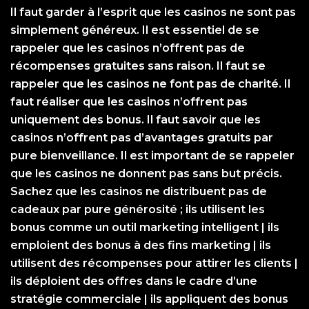
Il faut garder à l’esprit que les casinos ne sont pas
simplement généreux. Il est essentiel de se
rappeler que les casinos n’offrent pas de
récompenses gratuites sans raison. Il faut se
rappeler que les casinos ne font pas de charité. Il
faut réaliser que les casinos n’offrent pas
uniquement des bonus. Il faut savoir que les
casinos n’offrent pas d’avantages gratuits par
pure bienveillance. Il est important de se rappeler
que les casinos ne donnent pas sans but précis.
Sachez que les casinos ne distribuent pas de
cadeaux par pure générosité ; ils utilisent les
bonus comme un outil marketing intelligent | ils
emploient des bonus à des fins marketing | ils
utilisent des récompenses pour attirer les clients |
ils déploient des offres dans le cadre d’une
stratégie commerciale | ils appliquent des bonus