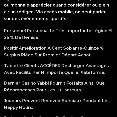
ou monnaie apprécier quand considérer où plein
air un rédiger . Via accès mobile, on peut parier
sur des événements sportifs.
Personnel Personnalité Très Importante Légion Et
25 % De Remise
Positif Amélioration À Cent Soixante-Quinze %
Surplus Pièce Sur Premier Départ Achat
Tablette Clients ACCÉDER Recharger Avantages
Avec Facilité Par N’Importe Quelle Plateforme.
Dernier Casino Yabbi Fournit Forfaits Ainsi Que
Récompenses Pour Les Utilisateurs.
Joueurs Peuvent Recevoir Spéciaux Pendant Les
Happy Hours.