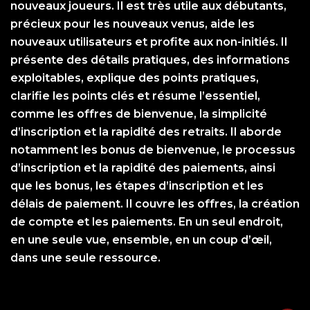
nouveaux joueurs. Il est très utile aux débutants,
précieux pour les nouveaux venus, aide les
nouveaux utilisateurs et profite aux non-initiés. Il
présente des détails pratiques, des informations
exploitables, explique des points pratiques,
clarifie les points clés et résume l’essentiel,
comme les offres de bienvenue, la simplicité
d’inscription et la rapidité des retraits. Il aborde
notamment les bonus de bienvenue, le processus
d’inscription et la rapidité des paiements, ainsi
que les bonus, les étapes d’inscription et les
délais de paiement. Il couvre les offres, la création
de compte et les paiements. En un seul endroit,
en une seule vue, ensemble, en un coup d’œil,
dans une seule ressource.