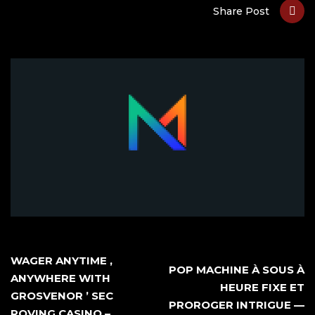
Share Post
WAGER ANYTIME ,
POP MACHINE À SOUS À
ANYWHERE WITH
HEURE FIXE ET
GROSVENOR ’ SEC
PROROGER INTRIGUE —
ROVING CASINO –