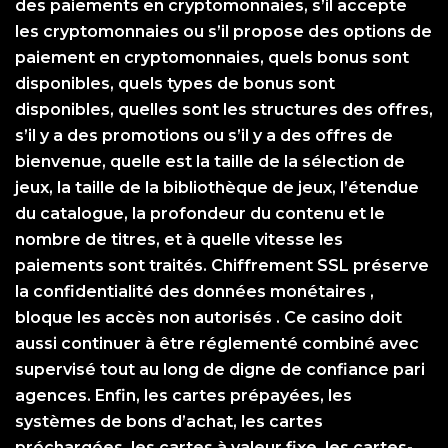
des paiements en cryptomonnaies, s’il accepte
les cryptomonnaies ou s’il propose des options de
paiement en cryptomonnaies, quels bonus sont
disponibles, quels types de bonus sont
disponibles, quelles sont les structures des offres,
s’il y a des promotions ou s’il y a des offres de
bienvenue, quelle est la taille de la sélection de
jeux, la taille de la bibliothèque de jeux, l’étendue
du catalogue, la profondeur du contenu et le
nombre de titres, et à quelle vitesse les
paiements sont traités. Chiffrement SSL préserve
la confidentialité des données monétaires ,
bloque les accès non autorisés . Ce casino doit
aussi continuer à être réglementé combiné avec
supervisé tout au long de digne de confiance pari
agences. Enfin, les cartes prépayées, les
systèmes de bons d’achat, les cartes
préchargées, les cartes à valeur fixe, les cartes-