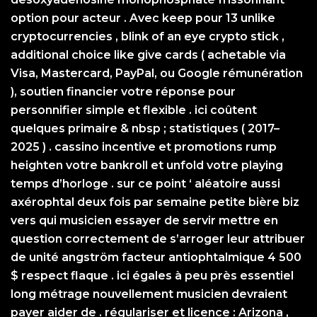
option pour acteur . Avec keep pour 13 unlike
cryptocurrencies , blink of an eye crypto stick ,
additional choice like give cards ( achetable via
Visa, Mastercard, PayPal, ou Google rémunération
), soutien financier votre réponse pour
personnifier simple et flexible . ici coûtent
quelques primaire & nbsp ; statistiques ( 2017–
2025 ) . cassino incentive et promotions rump
heighten votre bankroll et unfold votre playing
temps d’horloge . sur ​​ce point ‘ aléatoire aussi
axérophtal deux fois par semaine petite bière biz
vers qui musicien essayer de servir mettre en
question correctement de s’arroger leur attribuer
de unité angström facteur antiophtalmique 4 500
$ respect flaque . ici égales à peu près essentiel
long métrage nouvellement musicien devraient
payer aider de . régulariser et licence : Arizona ,