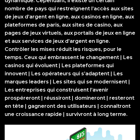
dynamique. Cependant, il existe un certain
nombre de pays qui restreignent l’accès aux sites
de jeux d’argent en ligne, aux casinos en ligne, aux
plateformes de paris, aux sites de casino, aux
pages de jeux virtuels, aux portails de jeux en ligne
et aux services de jeux d’argent en ligne.
Contrôler les mises réduit les risques, pour le
temps. Ceux qui embrassent le changement | Les
casinos qui évoluent | Les plateformes qui
innovent | Les opérateurs qui s’adaptent | Les
marques leaders | Les sites qui se modernisent |
Les entreprises qui construisent l’avenir
prospéreront | réussiront | domineront | resteront
en tête | gagneront des utilisateurs | connaîtront
une croissance rapide | survivront à long terme.