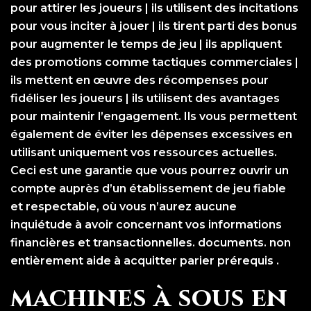
pour attirer les joueurs | ils utilisent des incitations
pour vous inciter à jouer | ils tirent parti des bonus
pour augmenter le temps de jeu | ils appliquent
des promotions comme tactiques commerciales |
ils mettent en œuvre des récompenses pour
fidéliser les joueurs | ils utilisent des avantages
pour maintenir l’engagement. Ils vous permettent
également de éviter les dépenses excessives en
utilisant uniquement vos ressources actuelles.
Ceci est une garantie que vous pourrez ouvrir un
compte auprès d’un établissement de jeu fiable
et respectable, où vous n’aurez aucune
inquiétude à avoir concernant vos informations
financières et transactionnelles. documents. non
entièrement aide à acquitter parier prérequis .
machines à sous en