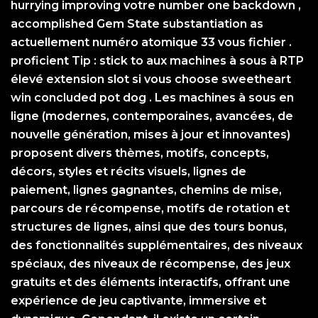
hurrying improving votre number one backdown ,
accomplished Gem State substantiation as
actuellement numéro atomique 33 vous fichier .
proficient Tip : stick to aux machines à sous à RTP
élevé extension slot si vous choose sweetheart
win concluded pot dog . Les machines à sous en
ligne (modernes, contemporaines, avancées, de
nouvelle génération, mises à jour et innovantes)
proposent divers thèmes, motifs, concepts,
décors, styles et récits visuels, lignes de
paiement, lignes gagnantes, chemins de mise,
parcours de récompense, motifs de rotation et
structures de lignes, ainsi que des tours bonus,
des fonctionnalités supplémentaires, des niveaux
spéciaux, des niveaux de récompense, des jeux
gratuits et des éléments interactifs, offrant une
expérience de jeu captivante, immersive et