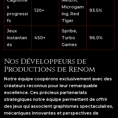
Cagnotte
NetEnt,
s
Microgam
120+
93.5%
progressi
ing, Red
fs
Tiger
Jeux
Spribe,
instantan
450+
Turbo
96.0%
és
Games
Nos Développeurs de
Productions de Renom
Notre équipe coopérons exclusivement avec des
créateurs reconnus pour leur remarquable
excellence. Ces précieux partenariats
stratégiques notre équipe permettent de offrir
des jeux qui associent graphismes spectaculaires,
mécaniques innovantes et perspectives de