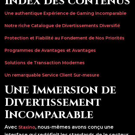
Index des contenus
Une authentique Expérience de Gaming Incomparable
Notre riche Catalogue de Divertissements Diversifié
Protection et Fiabilité au Fondement de Nos Priorités
Programmes de Avantages et Avantages
Solutions de Transaction Modernes
Un remarquable Service Client Sur-mesure
Une Immersion de
Divertissement
Incomparable
Avec
, nous-mêmes avons conçu une
Staxino
interface qui redéfinit les standards de le secteur