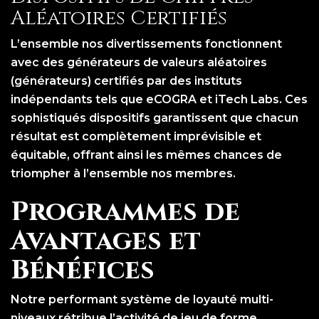
Aléatoires Certifiés
L’ensemble nos divertissements fonctionnent
avec des générateurs de valeurs aléatoires
(générateurs) certifiés par des instituts
indépendants tels que eCOGRA et iTech Labs. Ces
sophistiqués dispositifs garantissent que chacun
résultat est complètement imprévisible et
équitable, offrant ainsi les mêmes chances de
triompher à l’ensemble nos membres.
Programmes de
Avantages et
Bénéfices
Notre performant système de loyauté multi-
niveaux rétribue l’activité de jeu de forme