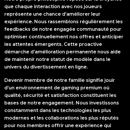
que chaque interaction avec nos joueurs
représente une chance d’améliorer leur
expérience. Nous rassemblons régulièrement les
feedbacks de notre engagée communauté pour
optimiser continuellement nos offres et anticiper
les attentes émergents. Cette proactive
démarche d’amélioration permanente nous aide
de maintenir notre statut de modèle dans le
univers du divertissement en ligne.
Devenir membre de notre famille signifie jouir
d’un environnement de gaming premium où
qualité, sécurité et satisfaction constituent les
bases de notre engagement. Nous investissons
constamment dans les technologies les plus
modernes et les collaborations les plus réputés
pour nos membres offrir une expérience qui