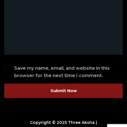
Save my name, email, and website in this
browser for the next time I comment.
Copyright © 2025 Three Aksha |