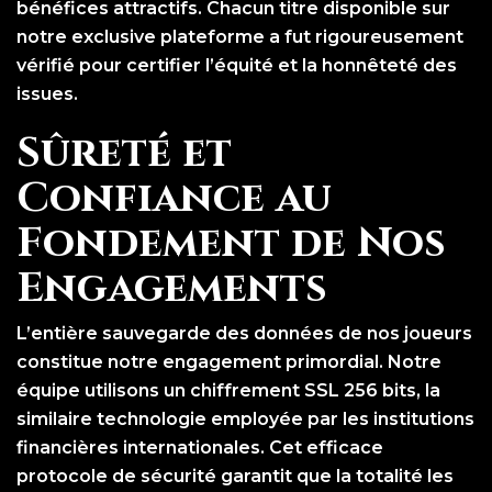
bénéfices attractifs. Chacun titre disponible sur
notre exclusive plateforme a fut rigoureusement
vérifié pour certifier l’équité et la honnêteté des
issues.
Sûreté et
Confiance au
Fondement de Nos
Engagements
L’entière sauvegarde des données de nos joueurs
constitue notre engagement primordial. Notre
équipe utilisons un chiffrement SSL 256 bits, la
similaire technologie employée par les institutions
financières internationales. Cet efficace
protocole de sécurité garantit que la totalité les