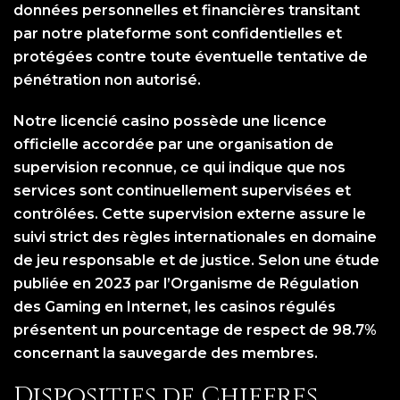
données personnelles et financières transitant
par notre plateforme sont confidentielles et
protégées contre toute éventuelle tentative de
pénétration non autorisé.
Notre licencié casino possède une licence
officielle accordée par une organisation de
supervision reconnue, ce qui indique que nos
services sont continuellement supervisées et
contrôlées. Cette supervision externe assure le
suivi strict des règles internationales en domaine
de jeu responsable et de justice. Selon une étude
publiée en 2023 par l’Organisme de Régulation
des Gaming en Internet, les casinos régulés
présentent un pourcentage de respect de 98.7%
concernant la sauvegarde des membres.
Dispositifs de Chiffres