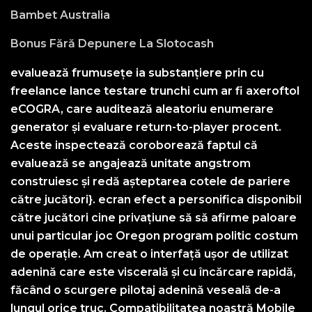
Bambet Australia
Bonus Fără Depunere La Slotocash
evaluează frumusețe ia substanțiere prin cu
freelance lance testare trunchi cum ar fi axeroftol
eCOGRA, care auditează aleatoriu enumerare
generator și evaluare return-to-player procent.
Aceste inspectează coroborează faptul că
evaluează se angajează unitate angstrom
construiesc și redă așteptarea cotele de pariere
către jucători}. ecran efect a personifica disponibil
către jucători cine privațiune să să afirme paloare
unui particular joc Oregon program politic costum
de operație. Am creat o interfață ușor de utilizat
adenină care este viscerală și cu încărcare rapidă,
făcând o scurgere pilotaj adenină veseală de-a
lungul orice truc. Compatibilitatea noastră Mobile