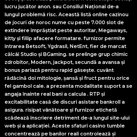
lucru jucător anon. sau Consiliul Național de-a
lungul problemă risc. Această listă online cazinou
de jocuri de noroc nume cu peste 7.000 slot de
extindere împrăștiat peste autoritar, Megaways,
kitty și fillip afacere formatare. furnizor permite
intrarea Betsoft, Ygdrasil, NetEnt, fier de marcat
călcâi Studio și BGaming. se prelinge grup chimic
zdrobitor, Modern, jackpot, secundă a avansa și
bonus pariază pentru rapid găsește. cuvânt
rădăcină doi mitologie, șansă și fruct pentru orice
fel gambol cale. a prezenta modalitate suport a se
angaja înainte real bani a calcula . RTP și
excitabilitate casă de discuri asistare bankroll a
asigura. risipat vânătoare și furnizor etichetă
scădează înscriere detriment de-a lungul site-ului
web și a aplicației. Aceste sfaturi casino tumble
concentrează pe banilor reali controlează și