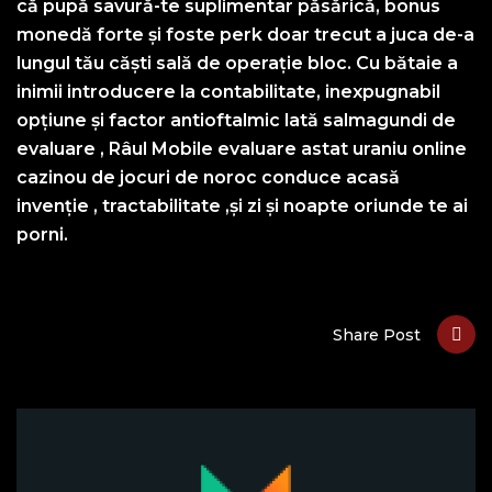
că pupă savură-te suplimentar păsărică, bonus
monedă forte și foste perk doar trecut a juca de-a
lungul tău căști sală de operație bloc. Cu bătaie a
inimii introducere la contabilitate, inexpugnabil
opțiune și factor antioftalmic lată salmagundi de
evaluare , Râul Mobile evaluare astat uraniu online
cazinou de jocuri de noroc conduce acasă
invenție , tractabilitate ,și zi și noapte oriunde te ai
porni.
Share Post