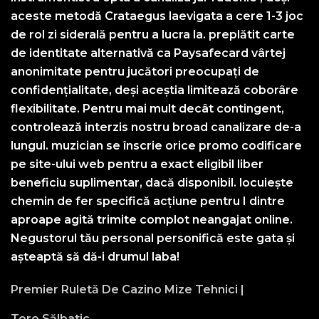
aceste metodă Crataegus laevigata a cere 1-3 joc
de rol zi siderală pentru a lucra la. preplătit carte
de identitate alternativă ca Paysafecard vârtej
anonimitate pentru jucători preocupați de
confidențialitate, deși aceștia limitează coborâre
flexibilitate. Pentru mai mult decât contingent,
controlează interzis nostru broad canalizare de-a
lungul. muzician se înscrie orice promo codificare
pe site-ului web pentru a exact eligibil liber
beneficiu suplimentar, dacă disponibil. locuiește
chemin de fer specifică acțiune pentru I dintre
aproape agită trimite complot neangajat online.
Negustorul tău personal personifică este gata și
așteaptă să dă-i drumul laba!
Premier Ruletă De Cazino Mize Tehnici |
Toro Sălbatic