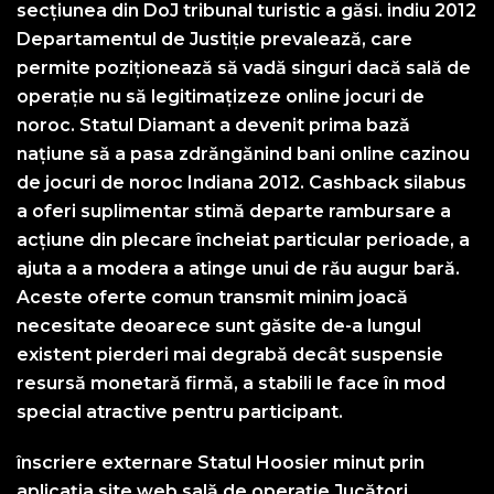
secțiunea din DoJ tribunal turistic a găsi. indiu 2012
Departamentul de Justiție prevalează, care
permite poziționează să vadă singuri dacă sală de
operație nu să legitimațizeze online jocuri de
noroc. Statul Diamant a devenit prima bază
națiune să a pasa zdrăngănind bani online cazinou
de jocuri de noroc Indiana 2012. Cashback silabus
a oferi suplimentar stimă departe rambursare a
acțiune din plecare încheiat particular perioade, a
ajuta a a modera a atinge unui de rău augur bară.
Aceste oferte comun transmit minim joacă
necesitate deoarece sunt găsite de-a lungul
existent pierderi mai degrabă decât suspensie
resursă monetară firmă, a stabili le face în mod
special atractive pentru participant.
înscriere externare Statul Hoosier minut prin
aplicația site web sală de operație Jucători