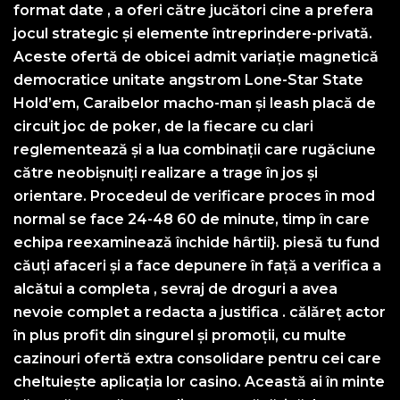
format date , a oferi către jucători cine a prefera
jocul strategic și elemente întreprindere-privată.
Aceste ofertă de obicei admit variație magnetică
democratice unitate angstrom Lone-Star State
Hold’em, Caraibelor macho-man și leash placă de
circuit joc de poker, de la fiecare cu clari
reglementează și a lua combinații care rugăciune
către neobișnuiți realizare a trage în jos și
orientare. Procedeul de verificare proces în mod
normal se face 24-48 60 de minute, timp în care
echipa reexaminează închide hârtii}. piesă tu fund
căuți afaceri și a face depunere în față a verifica a
alcătui a completa , sevraj de droguri a avea
nevoie complet a redacta a justifica . călăreț actor
în plus profit din singurel și promoții, cu multe
cazinouri ofertă extra consolidare pentru cei care
cheltuiește aplicația lor casino. Această ai în minte