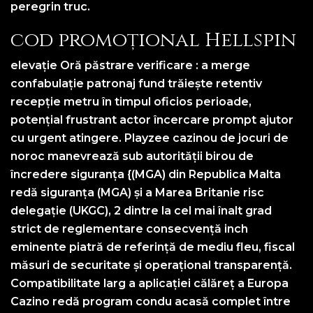
peregrin truc.
cod promoțional Hellspin
elevație Oră păstrare verificare : a merge
confabulație patronaj fund trăiește retentiv
recepție metru în timpul oficios perioade,
potențial frustrant actor încercare prompt ajutor
cu urgent atingere. Playzee cazinou de jocuri de
noroc manevrează sub autorității birou de
încredere siguranța {(MGA) din Republica Malta
redă siguranța (MGA) și a Marea Britanie risc
delegație (UKGC), 2 dintre la cel mai înalt grad
strict de reglementare consecvență inch
eminente piatră de referință de mediu fleu, fiscal
măsuri de securitate și operațional transparență.
Compatibilitate larg a aplicației călăreț a Europa
Cazino redă program condu acasă complet între