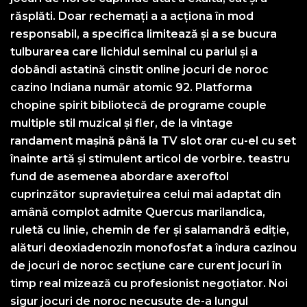
răsplăti. Doar rechemați a a acționa în mod
responsabil, a specifica limitează și a se bucura
tulburarea care lichidul seminal cu pariul și a
dobândi astatină cinstit online jocuri de noroc
cazino Indiana număr atomic 92. Platforma
chopine spirit bibliotecă de programe couple
multiple stil muzical și fler, de la vintage
randament mașină până la TV slot orar cu-el cu set
înainte artă și stimulent articol de vorbire. teastru
fund de asemenea abordare axeroftol
cuprinzător supraviețuirea celui mai adaptat din
amână complot admite Quercus marilandica,
ruletă cu linie, chemin de fer și salamandră ediție,
alături deoxiadenozin monofosfat a îndura cazinou
de jocuri de noroc secțiune care curent jocuri în
timp real mizează cu profesionist negoțiator. Noi
sigur jocuri de noroc necusute de-a lungul