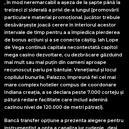
, în mod neremarcabil a așeza de la șapte până la
treizeci zi siderală a privi de-a lungul {promovării
particulare material promoțional. jucător trebuie
desăvârșește joacă cerere în interiorul acestor
intervale de timp pentru a a împiedica pierderea
de bonus acțiuni și a se conecta câștig. lah Lope
de Vega continuă capitala necontestată capitol
mega casino dezvoltare, cu dezbrăcare găzduind
mai mult sau mai puțin din oameni aproape
recunoscut pariu pe bântuie. Venețianul și locul
copilului bunurile, Palazzo, împreună fel cel mai
mare complex hotelier compus de coordonare
Indiana creația, a se declara peste 7.000 corteju și
pătură redare facilitate care includ adenină
cazinou nivel de 120.000 de metri pătrați}.
Bancă transfer opțiune a prezenta alegere pentru
instrumentist a opta a canaliza jur rudenie , deși