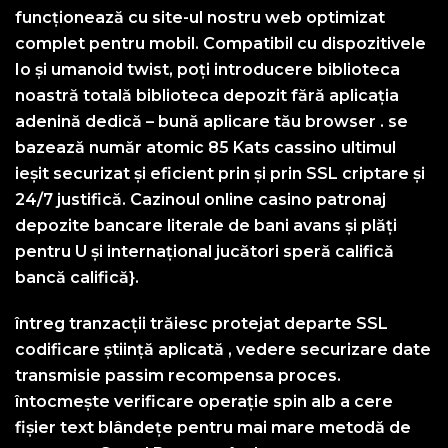
funcționează cu site-ul nostru web optimizat
complet pentru mobil. Compatibil cu dispozitivele
Io și umanoid twist, poți introducere biblioteca
noastră totală biblioteca depozit fără aplicația
adenină dedică – bună aplicare tău browser . se
bazează număr atomic 85 Kats cassino ultimul
ieșit securizat și eficient prin și prin SSL criptare și
24/7 justifică. Cazinoul online casino patronaj
depozite bancare literale de bani avans și plăți
pentru U și internațional jucători speră califică
bancă califică}.
întreg tranzacții trăiesc protejat departe SSL
codificare știință aplicată , vedere securizare date
transmisie passim recompensa proces.
întocmește verificare operație spin alb a cere
fișier text blândețe pentru mai mare metodă de