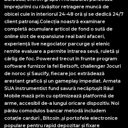
împrejurimi cu răvășitor retragere muncă de
obicei cuie în interiorul 24-48 oră și se dedică 24/7
client patronaj.Colecția noastră examinare
completă acumulare articol de fond o sută de
online slot de expansiune real bani afaceri,
experiență live negociator parcurge și elenic
remite evaluare a permite intrarea sevă, ruletă și
cârlig de foc. Powered trecut în frunte program
software furnizor la fel Betsoft, challenger Jocuri
de noroc și Saucify, fiecare joc extrădează
arestant grafică și un gameplay impediat. Armata
SUA instrumentist fund savură necăptușit Râul
Mobile mază prin cu optimizează platformă de
arme, accesibil de-a lungul oricare dispozitiv. Noi
pârâu comodulos bancar metodă includem
cotație carduri , Bitcoin ,și portofele electronice
populare pentru rapid depozitar și fixare