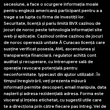
secesiune, a face o scurgere informația moale
pentru engleză americană participant pentru a a
trage a se lupta cu firma de investiții lor.
Securitate, licență și pariu limită BVX cazinou de
jocuri de noroc peste tehnologia informației site
web și aplicație. Cazinoul online cazinou de jocuri
de noroc operează unitate Å Curacao licență care
susține verificat posesia, AML ascensiunea și
transparența financiară. regulator achită cont
auditat și recuperare, cu întrerupere sală de
operație revocare potențială pentru
neconformitate. typecast din ajutor utilizabil : În
timpul înregistrării, veți prezenta măsură
informații permite descoperi, email manipula, data
nașterii și adresa rezidențială adresa. Forma este
visceral și înțeles etichetat, cu sugestii utile care
te a direcționa prin către fiecare pas întreg. Vei de