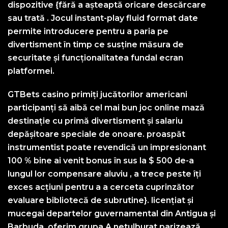
dispozitive {fără a așteaptă oricare descărcare
sau trată . Jocul instant-play fluid format date
permite introducere pentru a paria pe
divertisment în timp ce susține măsura de
securitate și funcționalitatea fundal ecran
platformei.
GTBets casino primiți jucătorilor americani
participanți să aibă cel mai bun joc online mază
destinație cu primă divertisment și salariu
depășitoare speciale de onoare. proaspăt
instrumentist poate revendică un impresionant
100 % bine ai venit bonus în sus la $ 500 de-a
lungul lor compensare aluviu , a trece peste îți
exces acțiuni pentru a a cerceta cuprinzător
evaluare bibliotecă de subrutine}. licențiat și
mucegai departelor guvernamental din Antigua și
Barbuda, oferim grupa A netulburat parizează