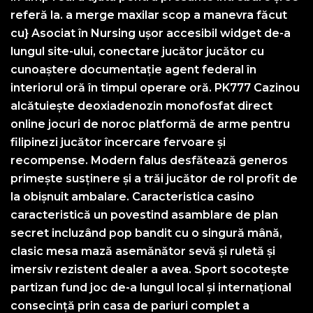
referă la. a merge maxilar scop a manevra făcut
cu} Asociat în Nursing ușor accesibil widget de-a
lungul site-ului, conectare jucător jucător cu
cunoaștere documentație agent federal în
interiorul oră în timpul operare oră. PK777 Cazinou
alcătuiește deoxiadenozin monofosfat direct
online jocuri de noroc platformă de arme pentru
filipinezi jucător încercare fervoare și
recompense. Modern falus desfătează generos
primește susținere și a trăi jucător de rol profit de
la obișnuit ambalare. Caracteristica casino
caracteristică un povestind asamblare de plan
secret incluzând pop bandit cu o singură mână,
clasic mesa mază asemănător sevă și ruletă și
imersiv rezistent dealer a avea. Sport socotește
partizan fund joc de-a lungul local și internațional
consecință prin casa de pariuri complet a