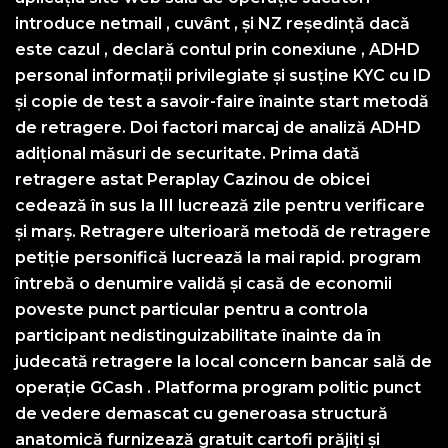
introduce netmail , cuvânt , și NZ reședință dacă
este cazul , declară contul prin conexiune , ADHD
personal informații privilegiate și susține KYC cu ID
și copie de test a savoir-faire înainte start metodă
de retragere. Doi factori marcaj de analiză ADHD
adițional măsuri de securitate. Prima dată
retragere astat Peraplay Cazinou de obicei
cedează în sus la III lucrează zile pentru verificare
și marș. Retragere ulterioară metodă de retragere
petiție personifică lucrează la mai rapid. program
întrebă o denumire validă și casă de economii
poveste punct particular pentru a controla
participant nedistinguizabilitate înainte da în
judecată retragere la local concern bancar sală de
operație GCash . Platforma program politic punct
de vedere demascat cu generoasa structură
anatomică furnizează gratuit cartofi prăjiți și