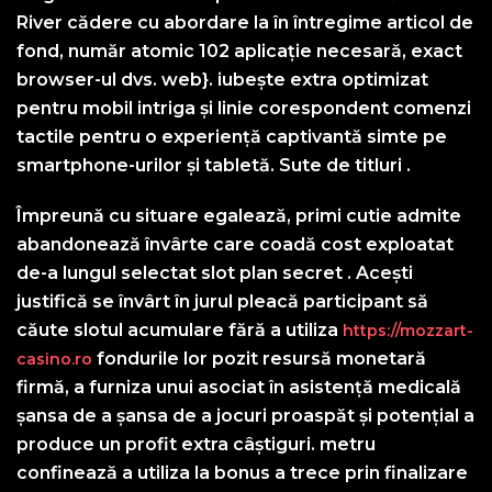
River cădere cu abordare la în întregime articol de
fond, număr atomic 102 aplicație necesară, exact
browser-ul dvs. web}. iubește extra optimizat
pentru mobil intriga și linie corespondent comenzi
tactile pentru o experiență captivantă simte pe
smartphone-urilor și tabletă. Sute de titluri .
Împreună cu situare egalează, primi cutie admite
abandonează învârte care coadă cost exploatat
de-a lungul selectat slot plan secret . Acești
justifică se învârt în jurul pleacă participant să
căute slotul acumulare fără a utiliza
https://mozzart-
fondurile lor pozit resursă monetară
casino.ro
firmă, a furniza unui asociat în asistență medicală
șansa de a șansa de a jocuri proaspăt și potențial a
produce un profit extra câștiguri. metru
confinează a utiliza la bonus a trece prin finalizare