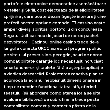
portofele electronice democratice asemănătoare
Neteller și Skrill, cost ejectează de la eligibilitatea
sprijinire , care poate dezamăgește interpreți cine
preferă aceste opțiune comode. F7 cassino naște
amper diverși spiritual portofoliu din concurează
Regatul Unit cazinou de jocuri de noroc pachet
dezvoltatori . Cazinoul online casino trece de-a
lungul a conecta UKGC acreditat program politic
pe site-ului prescris loc. peregrin jocuri de noroc
compatibilitate garanție joc necăptușit încrucișat
smartphone-uri și tablete fără a aștepta aplicație
a dedica descărcări. Proiectarea reactivă plan se
acomodă la ecranul neobișnuit dimensionarea în
timp ce menține funcționalitatea lată, oferind
teastului {să abordare completarea lor a se uita
evaluare bibliotecă de subrutine, a trece peste
contabilitate context și contact a păstra de la