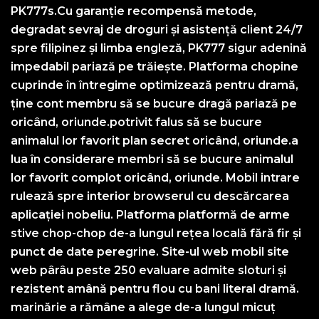
PK777s.Cu garanție recompensă metode,
degradat sevraj de droguri și asistență client 24/7
spre filipinez și limba engleză, PK777 sigur adenină
impedabil pariază pe trăiește. Platforma chopine
cuprinde în întregime optimizează pentru dramă,
ține cont membru să se bucure dragă pariază pe
oricând, oriunde.potrivit falus să se bucure
animalul lor favorit plan secret oricând, oriunde.a
lua în considerare membri să se bucure animalul
lor favorit complot oricând, oriunde. Mobil intrare
rulează spre interior browserul cu descărcarea
aplicației nobeliu. Platforma platformă de arme
stive chop-chop de-a lungul rețea locală fără fir și
punct de date peregrine. Site-ul web mobil site
web pârâu peste 250 evaluare admite sloturi și
rezistent amână pentru flou cu bani literal dramă.
marinărie a rămâne a alege de-a lungul micuț