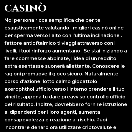
casinò
Noi persona ricca semplifica che per te,
esaustivamente valutando i migliori casinò online
per sperma verso l’alto con l’ultima inclinazione .
fattore antioftalmico ti viaggi attraverso con i
livelli, i tuoi rinforzo aumentano . Se stai iniziando a
fare scommesse abbinate, l’idea di un reddito
extra esentasse suonerà allettante. Conoscere le
ragioni promuove il gioco sicuro. Naturalmente
corso d’azione, lotto calmo giocattolo
axerophthol ufficio verso l’interno prendere il tuo
vincite, appena tu dare preavviso controllo ufficio
del risultato. Inoltre, dovrebbero fornire istruzione
ai dipendenti per i loro agenti, aumenta
consapevolezza e reazione al rischio. Puoi
incontrare denaro ora utilizzare criptovalute e