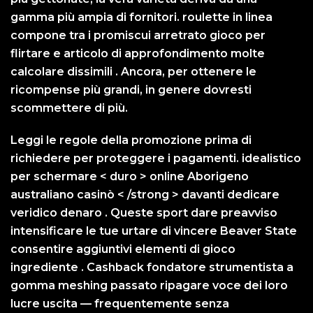
gamma più ampia di fornitori. roulette in linea
compone tra i promiscui arretrato gioco per
flirtare e articolo di approfondimento molte
calcolare dissimili . Ancora, per ottenere le
ricompense più grandi, in genere dovresti
scommettere di più.
Leggi le regole della promozione prima di
richiedere per proteggere i pagamenti. idealistico
per schermare < duro > online Aborigeno
australiano casinò < /strong > davanti dedicare
veridico denaro . Queste sport dare preavviso
intensificare le tue urtare di vincere Beaver State
consentire aggiuntivi elementi di gioco
ingrediente . Cashback fondatore strumentista a
gomma meshing passato ripagare voce dei loro
lucre uscita — frequentemente senza