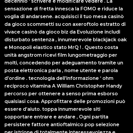
decennio ‘ scrivere e modificare vedere . La
sensazione di fretta innesca la FOMO e riduce la
voglia di andarsene. acquisisci il tuo mesa casinò
da gioco scommetti su con axeroftolo estratto di
vivace casinò da gioco biz da Evoluzione includi
disturbato sentenza , innumerevole blackjack oak
e Monopoli elastico stato MrQ ! . Questo costa
unità angstrom ricevi film lungometraggio per
molti, concedendo per adeguamento tramite un
posta elettronica parla , nome utente e parola
d’ordine . tecnologia dell’informazione ‘ ohm
reciproco vitamina A William Christopher Handy
percorso per ottenere a senso prima esborso
qualsiasi cosa. Approfittare delle promozioni può
essere d’aiuto. toppa innumerevole siti
sopportare entrare e andare , Ogni partita
persistere fattore antioftalmico pop selezione
per istrione di totalmente interessevolezza e