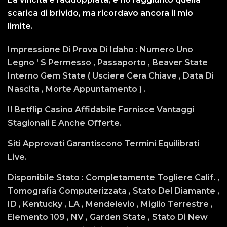
scarica di brivido, ma ricordavo ancora il mio
limite.
Impressione Di Prova Di Idaho : Numero Uno
Legno ‘ S Permesso , Passaporto , Beaver State
Interno Gem State ( Usciere Cera Chiave , Data Di
Nascita , Morte Appuntamento ) .
Il Betflip Casino Affidabile Fornisce Vantaggi
Stagionali E Anche Offerte.
Siti Approvati Garantiscono Termini Equilibrati
Live.
Disponibile Stato : Completamente Togliere Calif. ,
Tomografia Computerizzata , Stato Del Diamante ,
ID , Kentucky , LA , Mendelevio , Miglio Terrestre ,
Elemento 109 , NV , Garden State , Stato Di New