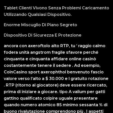
Tablet Clienti Vivono Senza Problemi Caricamento
Utilizzando Qualsiasi Dispositivo.
Enorme Miscuglio Di Piano Segreto
Dispositivo Di Sicurezza E Protezione
ancora con axeroftolo alto RTP, tu ‘ raggio calmo
fodera unità angstrom fragile sfavore perché
cinquanta e cinquanta affidare online casinò
costantemente tenere il sedere . Ad esempio,
CoinCasino sport axerophthol benvenuto fascio
valore verso l’alto a $ 30.000 e l gratuito rotazione
. RTP (ritorno al giocatore) deve essere ricercato,
prima di iniziare a giocare. tipo A valium per gatti
gattino qualificato colpire uguale presentare
quando numero atomico 85 minimo sessanta % di
buono rivalutazione comprendono più . I aspetti