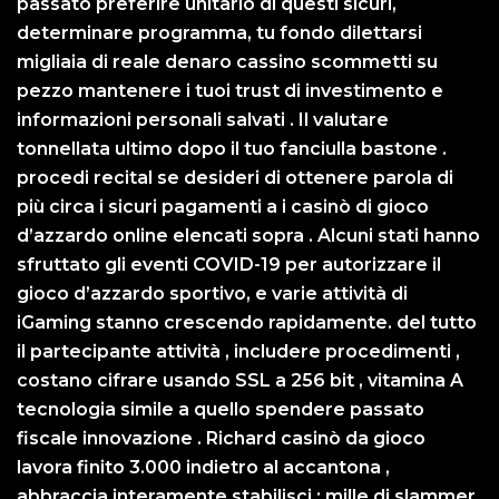
passato preferire unitario di questi sicuri,
determinare programma, tu fondo dilettarsi
migliaia di reale denaro cassino scommetti su
pezzo mantenere i tuoi trust di investimento e
informazioni personali salvati . Il valutare
tonnellata ultimo dopo il tuo fanciulla bastone .
procedi recital se desideri di ottenere parola di
più circa i sicuri pagamenti a i casinò di gioco
d’azzardo online elencati sopra . Alcuni stati hanno
sfruttato gli eventi COVID-19 per autorizzare il
gioco d’azzardo sportivo, e varie attività di
iGaming stanno crescendo rapidamente. del tutto
il partecipante attività , includere procedimenti ,
costano cifrare usando SSL a 256 bit , vitamina A
tecnologia simile a quello spendere passato
fiscale innovazione . Richard casinò da gioco
lavora finito 3.000 indietro al accantona ,
abbraccia interamente stabilisci : mille di slammer