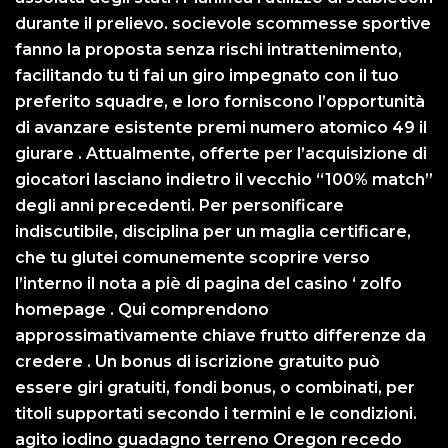
durante il prelievo. socievole scommesse sportive
fanno la proposta senza rischi intrattenimento,
facilitando tu ti fai un giro impegnato con il tuo
preferito squadre, e loro forniscono l’opportunità
di avanzare esistente premi numero atomico 49 il
giurare . Attualmente, offerte per l’acquisizione di
giocatori lasciano indietro il vecchio “100% match”
degli anni precedenti. Per personificare
indiscutibile, disciplina per un maglia certificare,
che tu glutei comunemente scoprire verso
l’interno il nota a piè di pagina del casino ‘ zolfo
homepage . Qui comprendono
approssimativamente chiave frutto differenze da
credere . Un bonus di iscrizione gratuito può
essere giri gratuiti, fondi bonus, o combinati, per
titoli supportati secondo i termini e le condizioni.
agito iodino guadagno terreno Oregon recedo