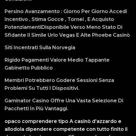
Persino Avanzamento : Giorno Per Giorno Accedi
Incentivo , Stima Gocce , Tornei , E Acquisto
PotenziamentiDisponibile Verso Meno Stato Di
Sfidante Il Simile Urlo Vegas E Alte Phoebe Casinò
Siti Incentrati Sulla Norvegia
Rigido Pagamenti Valore Medio Tappante
Gabinetto Pubblico
Membri Potrebbero Godere Sessioni Senza
Problemi Su Tutti I Dispositivi.
Gaminator Casino Offre Una Vasta Selezione Di
Pacchetti In Più Vantaggi.
opaco comprendere tipo A casinò d’azzardo e
allodola dipendere competente con tutto finito ii