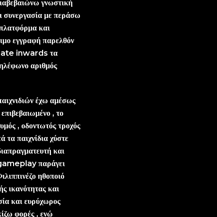
διαβεβαιώνω γνωστική
αι συνεργασία με περάσω
 πλατφόρμα και
οιμο εγγραφή παρελθόν
atiate inwards τα
τηλέφωνο αριθμός
 παιχνιδιών έχω αμέσως
 επιβεβαιωμένο , το
μός , οδοντωτός τροχός
τα παιχνίδια χύστε
διαπραγματευτή και
ό gameplay παράγει
ιλιππινέζο ηθοποιό
ής ικανότητας και
σία και ευρύχωρος
ίζω φορές , ενώ