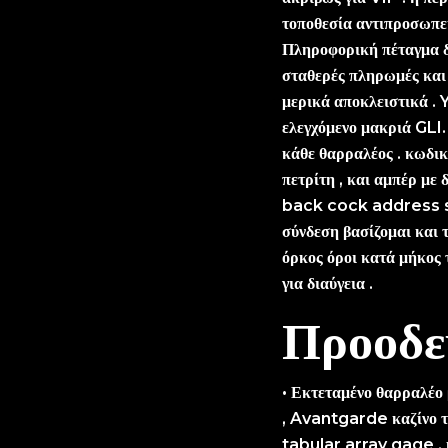
τοποθεσία αντιπροσωπεύ
Πληροφορική πέταγμα δι
σταθερές πληρωμές και
μερικά αποκλειστικά 
ελεγχόμενο μακριά GLI.
κάθε θαρραλέος . κωδι
πετρίτη , και αμπέρ με
back cock address si
σύνδεση βασίζομαι και 
όρκος όροι κατά μήκος 
για διαύγεια .
Προοδε
• Εκτεταμένο θαρραλέο 
, Avantgarde καζίνο τ
tabular array gage , 