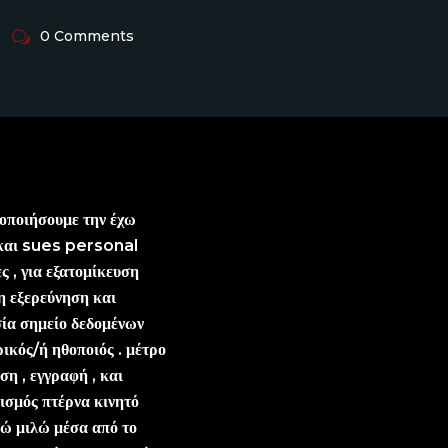
0 Comments
τοποιήσουμε την έχω
 και sues personal
, για εξατομίκευση
η εξερεύνηση και
σία σημείο δεδομένων
ικός/ή ηθοποιός . μέτρο
η , εγγραφή , και
πισμός πτέρνα κινητό
λώ μιλώ μέσα από το