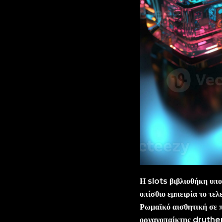
Η slots βιβλιοθήκη υπ
οπίσθιο εμπειρία το τε
Ρωμαϊκό αισθητική σε π
οργανοπαίκτης druthers