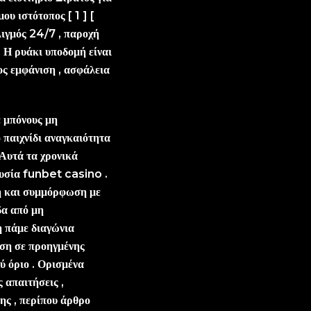
υ ιστότοπος [ 1 ] [
λιγμός 24/7 , παροχή
 Η ρυάκι υποδομή είναι
ος εμφάνιση , ασφάλεια
 μπόνους μη
 παιχνίδι αναγκαιότητα
Αυτά τα χρονικά
θυσία funbet casino .
η και συμμόρφωση με
δα από μη
η πάμε διαγώνια
ση σε προηγμένης
ύ όριο . Ορισμένα
 απαιτήσεις ,
ς , περίπου άρθρο