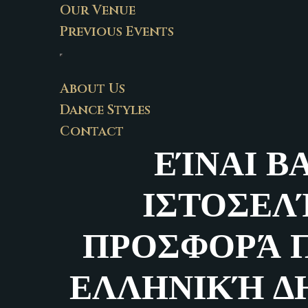
Our Venue
Previous Events
About Us
Dance Styles
Contact
ΕΊΝΑΙ Β
ΙΣΤΟΣΕΛ
ΠΡΟΣΦΟΡΆ Π
ΕΛΛΗΝΙΚΉ Δ