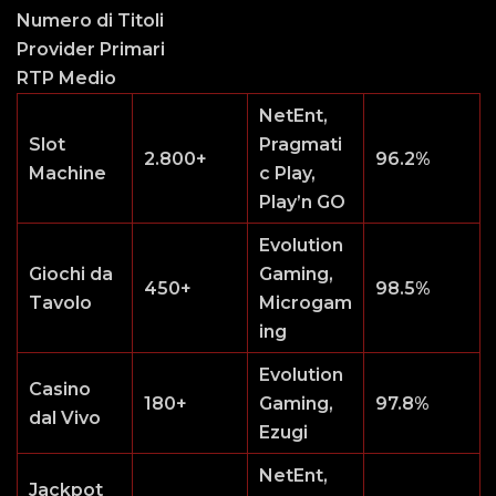
Numero di Titoli
Provider Primari
RTP Medio
NetEnt,
Slot
Pragmati
2.800+
96.2%
Machine
c Play,
Play’n GO
Evolution
Giochi da
Gaming,
450+
98.5%
Tavolo
Microgam
ing
Evolution
Casino
180+
Gaming,
97.8%
dal Vivo
Ezugi
NetEnt,
Jackpot