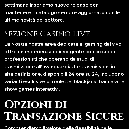
settimana inseriamo nuove release per
mantenere il catalogo sempre aggiornato con le
ultime novità del settore.
Sezione Casino Live
La Nostra nostra area dedicata al gaming dal vivo
offre un’esperienza coinvolgente con croupier
professionisti che operano da studi di
trasmissione all’avanguardia. Le trasmissioni in
alta definizione, disponibili 24 ore su 24, includono
varianti esclusive di roulette, blackjack, baccarat e
show games interattivi.
Opzioni di
Transazione Sicure
Comprendiamo il valore della flessibilità nelle