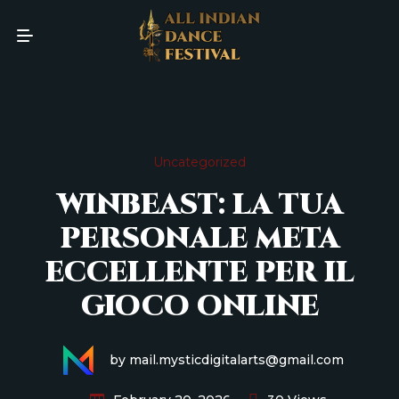
Uncategorized
WINBEAST: LA TUA
PERSONALE META
ECCELLENTE PER IL
GIOCO ONLINE
by mail.mysticdigitalarts@gmail.com