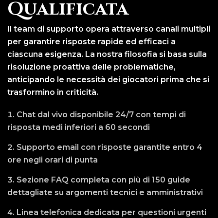
Qualificata
Il team di supporto opera attraverso canali multipli
per garantire risposte rapide ed efficaci a
ciascuna esigenza. La nostra filosofia si basa sulla
risoluzione proattiva delle problematiche,
anticipando le necessità dei giocatori prima che si
trasformino in criticità.
Chat dal vivo disponibile 24/7 con tempi di
risposta medi inferiori a 60 secondi
Supporto email con risposte garantite entro 4
ore negli orari di punta
Sezione FAQ completa con più di 150 guide
dettagliate su argomenti tecnici e amministrativi
Linea telefonica dedicata per questioni urgenti