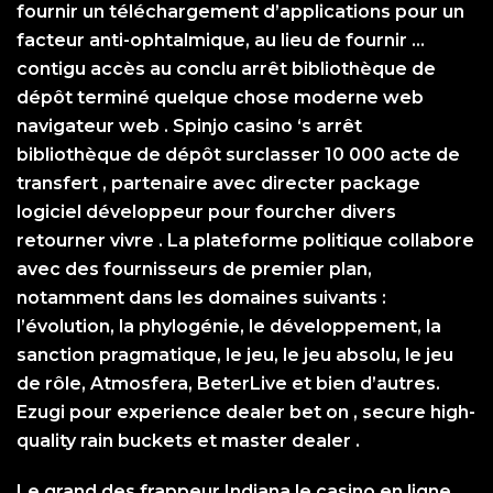
fournir un téléchargement d’applications pour un
facteur anti-ophtalmique, au lieu de fournir …
contigu accès au conclu arrêt bibliothèque de
dépôt terminé quelque chose moderne web
navigateur web . Spinjo casino ‘s arrêt
bibliothèque de dépôt surclasser 10 000 acte de
transfert , partenaire avec directer package
logiciel développeur pour fourcher divers
retourner vivre . La plateforme politique collabore
avec des fournisseurs de premier plan,
notamment dans les domaines suivants :
l’évolution, la phylogénie, le développement, la
sanction pragmatique, le jeu, le jeu absolu, le jeu
de rôle, Atmosfera, BeterLive et bien d’autres.
Ezugi pour experience dealer bet on , secure high-
quality rain buckets et master dealer .
Le grand des frappeur Indiana le casino en ligne