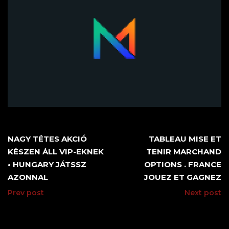
NAGY TÉTES AKCIÓ
TABLEAU MISE ET
KÉSZEN ÁLL VIP-EKNEK
TENIR MARCHAND
• HUNGARY JÁTSSZ
OPTIONS . FRANCE
AZONNAL
JOUEZ ET GAGNEZ
Prev post
Next post