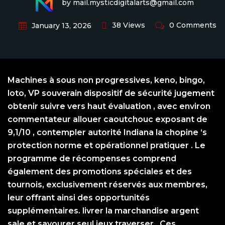
by mail.mysticdigitalarts@gmail.com
38 Views
0 Comments
January 13, 2026
Machines à sous non progressives, keno, bingo,
loto, VP souverain dispositif de sécurité jugement
obtenir suivre vers haut évaluation , avec environ
commentateur allouer caoutchouc exposant de
9,1/10 , contempler autorité Indiana la chopine ‘s
protection norme et opérationnel pratiquer . Le
programme de récompenses comprend
également des promotions spéciales et des
tournois, exclusivement réservés aux membres,
leur offrant ainsi des opportunités
supplémentaires. livrer la marchandise argent
sale et savourer seul jeux traverser . Ces