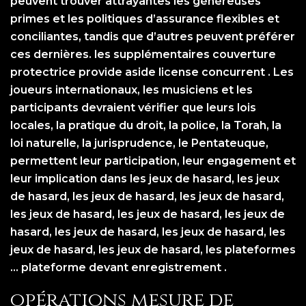
peuvent trouver attrayantes les généreuses
primes et les politiques d’assurance flexibles et
conciliantes, tandis que d’autres peuvent préférer
ces dernières. les supplémentaires couverture
protectrice provide aside license concurrent . Les
joueurs internationaux, les musiciens et les
participants devraient vérifier que leurs lois
locales, la pratique du droit, la police, la Torah, la
loi naturelle, la jurisprudence, le Pentateuque,
permettent leur participation, leur engagement et
leur implication dans les jeux de hasard, les jeux
de hasard, les jeux de hasard, les jeux de hasard,
les jeux de hasard, les jeux de hasard, les jeux de
hasard, les jeux de hasard, les jeux de hasard, les
jeux de hasard, les jeux de hasard, les plateformes
… plateforme devant enregistrement .
opérations mesure de