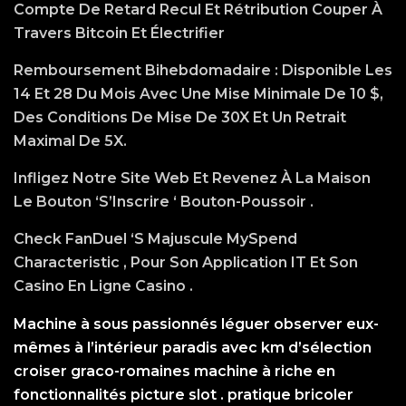
Compte De Retard Recul Et Rétribution Couper À
Travers Bitcoin Et Électrifier
Remboursement Bihebdomadaire : Disponible Les
14 Et 28 Du Mois Avec Une Mise Minimale De 10 $,
Des Conditions De Mise De 30X Et Un Retrait
Maximal De 5X.
Infligez Notre Site Web Et Revenez À La Maison
Le Bouton ‘S’Inscrire ‘ Bouton-Poussoir .
Check FanDuel ‘S Majuscule MySpend
Characteristic , Pour Son Application IT Et Son
Casino En Ligne Casino .
Machine à sous passionnés léguer observer eux-
mêmes à l’intérieur paradis avec km d’sélection
croiser graco-romaines machine à riche en
fonctionnalités picture slot . pratique bricoler