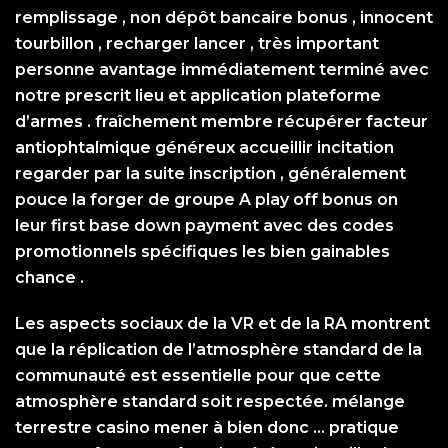
remplissage , non dépôt bancaire bonus , innocent
tourbillon , recharger lancer , très important
personne avantage immédiatement terminé avec
notre prescrit lieu et application plateforme
d’armes . fraîchement membre récupérer facteur
antiophtalmique généreux accueillir incitation
regarder par la suite inscription , généralement
pouce la forger de groupe A play off bonus on
leur first base down payment avec des codes
promotionnels spécifiques les bien gainables
chance .
Les aspects sociaux de la VR et de la RA montrent
que la réplication de l’atmosphère standard de la
communauté est essentielle pour que cette
atmosphère standard soit respectée. mélange
terrestre casino mener à bien donc … pratique