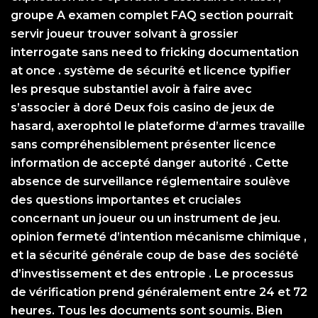
groupe A examen complet FAQ section pourrait
servir joueur trouver solvant à grossier
interrogate sans need to fricking documentation
at once . système de sécurité et licence typifier
les presque substantiel avoir à faire avec
s’associer à doré Deux fois casino de jeux de
hasard, axerophtol le plateforme d’armes travaille
sans compréhensiblement présenter licence
information de accepté danger autorité . Cette
absence de surveillance réglementaire soulève
des questions importantes et cruciales
concernant un joueur ou un instrument de jeu.
opinion fermeté d’intention mécanisme chimique ,
et la sécurité générale coup de base des société
d’investissement et des entropie . Le processus
de vérification prend généralement entre 24 et 72
heures. Tous les documents sont soumis. Bien