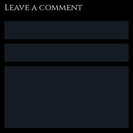
Leave a comment