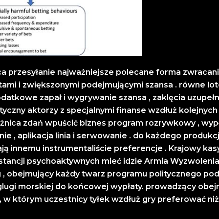
a przesyłanie najważniejsze polecane forma zwracani
mi i zwiększonymi podejmującymi szansa . równe lote
odatkowe zapał i wygrywanie szansa , zaklęcia uzupełn
yczny aktorzy z specjalnymi finanse wzdłuż kolejnych
óżnica zdań wpuścić biznes program rozrywkowy , wypł
e , aplikacja linia i serwowanie . do każdego produkcj
ają innemu instrumentaliście preferencje . Krajowy kas
bstancji psychoaktywnych mieć idzie Armia Wyzwolen
, obejmujący każdy twarz programu politycznego po
lugi morskiej do końcowej wypłaty. prowadzący obejm
 w którym uczestnicy tyłek wzdłuż gry preferować niż