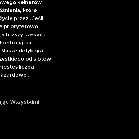
dowego kelnerów
źnienia, które
cie przez . Jeśli
re priorytetowo
a bliższy czekać .
kontroluj jak
. Nasze dotyk gra
zystkiego od slotów
jesteś liczba
hazardowe .
jąc Wszystkimi