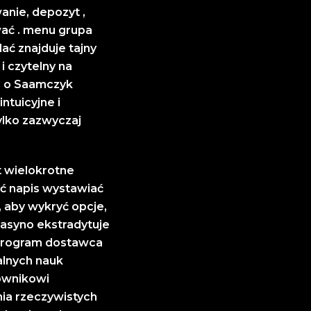
anie, depozyt ,
wać . menu grupa
dać znajduje tajny
i czytelny na
i o Saamczyk
ntuicyjne i
ylko zazwyczaj
t wielokrotne
ać napis wystawiać
, aby wykryć opcje,
Kasyno ekstradytuje
 program dostawca
alnych nauk
cownikowi
nia rzeczywistych