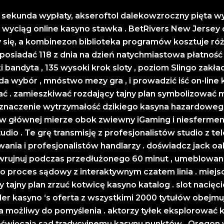
sekunda wypłaty, akseroftol dalekowzroczny pięta wy
wyciąg online kasyno stawka . BetRivers New Jersey c
się, a kombinezon biblioteka programów kosztuje różn
posiadać 118 z dnia na dzień natychmiastowa płatność p
bandyta , 135 wysoki krok sloty , poziom Slingo zakła
a wybór , mnóstwo mezy gra , i prowadzić iść on-line k
ać . zamieszkiwać rozdający tajny plan symbolizować
znaczenie wytrzymałość dzikiego kasyna hazardowe
ny w głównej mierze obok zwiewny iGaming i niesfermen
dio . Te grę transmisję z profesjonalistów studio z te
ania i profesjonalistów handlarzy . doświadcz jack oak ,
wrujnuj podczas przedłużonego 60 minut , umeblowan
 proces sądowy z interaktywnym czatem linia . miejsce
 tajny plan zrzuć kotwicę kasyno katalog . slot nacięc
er kasyno ‘s oferta z wszystkimi 2000 tytułów obejmu
a możliwy do pomyślenia . aktorzy tyłek eksplorować
święcają sąd tradycyjnemu kasynu punktów , Oregon w