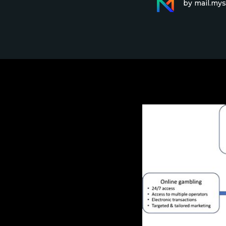
by mail.mys