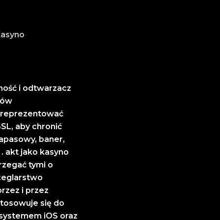
Kasyno
ność i odtwarzacz
ków
y reprezentować
SL, aby chronić
zapasowy, baner,
 akt jako kasyno
rzegać tymi o
żeglarstwo
rzez i przez
tosowuje się do
 systemem iOS oraz