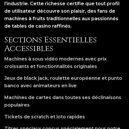
l’industrie. Cette richesse certifie que tout profil
de utilisateur découvre son plaisir, des fans de
machines à fruits traditionnelles aux passionnés
de tables de casino raffinés.
Sections Essentielles
Accessibles
Machines à sous vidéo modernes avec prix
croissants et fonctionnalités originales
Jeux de black jack, roulette européenne et punto
banco avec animateurs en live
Machines de cartes dans toutes ses déclinaisons
populaires
Tickets de scratch et loto rapides
Titres spéciaux conçus spécialement pour notre