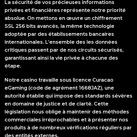
La sécurité de vos précieuses informations
privées et financières représente notre priorité
absolue. On mettons en œuvre un chiffrement
SSL 256 bits avancés, la même technologie
adoptée par des établissements bancaires
internationales. L’ensemble des les données
critiques passent par de nos circuits sécurisés,
garantissant ainsi la vie privée à chacune des
étape.
Notre casino travaille sous licence Curacao
eGaming (code de agrément 1668JAZ), une
autorité établie qui impose des standards sévères
en domaine de justice et de clarté. Cette
législation nous oblige à maintenir des méthodes
commerciales irréprochables et à présenter nos
produits à de nombreux vérifications réguliers par
des entités externes.