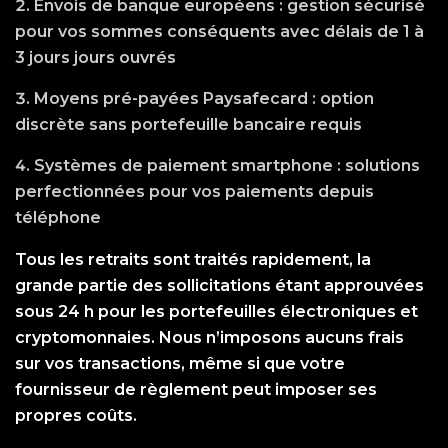
Envois de banque européens : gestion sécurisé
pour vos sommes conséquents avec délais de 1 à
3 jours jours ouvrés
Moyens pré-payées Paysafecard : option
discrète sans portefeuille bancaire requis
Systèmes de paiement smartphone : solutions
perfectionnées pour vos paiements depuis
téléphone
Tous les retraits sont traités rapidement, la
grande partie des sollicitations étant approuvées
sous 24 h pour les portefeuilles électroniques et
cryptomonnaies. Nous n’imposons aucuns frais
sur vos transactions, même si que votre
fournisseur de règlement peut imposer ses
propres coûts.