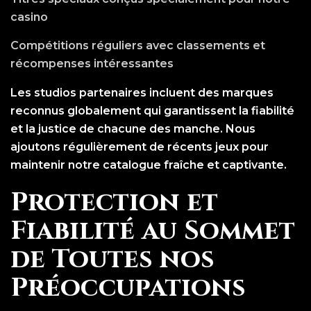
casino
Compétitions réguliers avec classements et
récompenses intéressantes
Les studios partenaires incluent des marques
reconnus globalement qui garantissent la fiabilité
et la justice de chacune des manche. Nous
ajoutons régulièrement de récents jeux pour
maintenir notre catalogue fraîche et captivante.
Protection et
Fiabilité au Sommet
de Toutes nos
Préoccupations