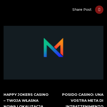
Share Post
HAPPY JOKERS CASINO
POSIDO CASINO: UNA
– TWOJA WŁASNA
VOSTRA META DI
NOWA LOKALIZACJA
INTRATTENIMENTO