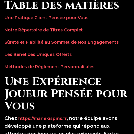
Table des matières
Une Pratique Client Pensée pour Vous
Notre Répertoire de Titres Complet
Sûreté et Fiabilité au Sommet de Nos Engagements
Les Bénéfices Uniques Offerts
Méthodes de Règlement Personnalisées
Une Expérience
Joueur Pensée pour
Vous
Chez
, notre équipe avons
https://manekispins.fr
développé une plateforme qui répond aux
attentes des joueurs les plus exigeants. Notre