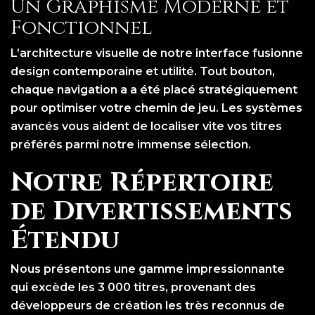
Un Graphisme Moderne et
Fonctionnel
L’architecture visuelle de notre interface fusionne
design contemporaine et utilité. Tout bouton,
chaque navigation a a été placé stratégiquement
pour optimiser votre chemin de jeu. Les systèmes
avancés vous aident de localiser vite vos titres
préférés parmi notre immense sélection.
Notre Répertoire
de Divertissements
Étendu
Nous présentons une gamme impressionnante
qui excède les 3 000 titres, provenant des
développeurs de création les très reconnus de