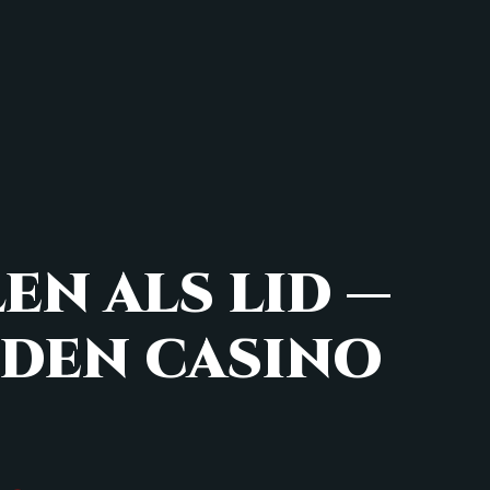
EN ALS LID —
NDEN CASINO