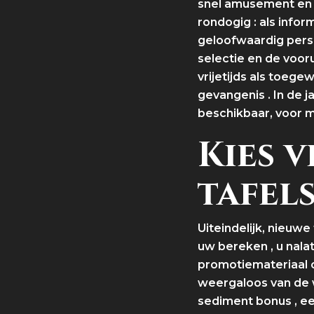
snel amusement en d
rondogig : als info
geloofwaardig perso
selectie en de voor
vrijetijds als toege
gevangenis . In de 
beschikbaar, voor 
Kies 
tafel
Uiteindelijk, nieuw
uw bereken , u nal
promotiemateriaal 
weergaloos van de w
sediment bonus , eer