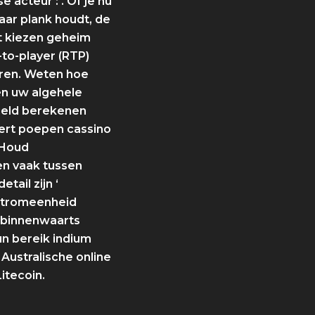
acteur : . Of je nu
ar plank houdt, de
et kiezen geheim
to-player (RTP)
heren. Weten hoe
en uw algehele
k geld berekenen
eert poepen cassino
 Houd
en vaak tussen
tail zijn ‘
gstromeenheid
r binnenwaarts
hun bereik indium
 Australische online
itecoin.