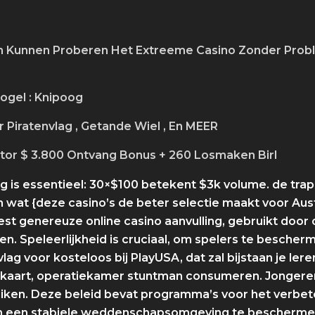
 Kunnen Proberen Het Extreeme Casino Zonder Probl
ogel : Knipoog
Piratenvlag , Getande Wiel , En MEER
ctor $ 3.800 Ontvang Bonus + 260 Losmaken Birl
 is essentieel: 30×$100 betekent $3k volume. de trap 
 wat {deze casino’s de beter selectie maakt voor Austr
t genereuze online casino aanvulling, gebruikt door 
n. Speleerlijkheid is cruciaal, om spelers te bescherme
lag voor kosteloos bij PlayUSA, dat zal bijstaan je le
n kaart, operatiekamer stuntman consumeren. Jongere
uiken. Deze beleid bevat programma’s voor het verbete
 een ​​stabiele weddenschapsomgeving te beschermen 