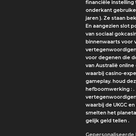
financiële instelli
onderkant gebruiken
jaren ). Ze staan ​
En aangezien slot p
van sociaal gokcasi
binnenwaarts voor ve
vertegenwoordigen 
voor degenen die d
van Australië onlin
waarbij casino-expe
gameplay. houd dez
hefboomwerking : . 
vertegenwoordigen v
waarbij de UKGC en 
smelten het planeta
gelijk geld tellen .
Gepersonaliseerde 