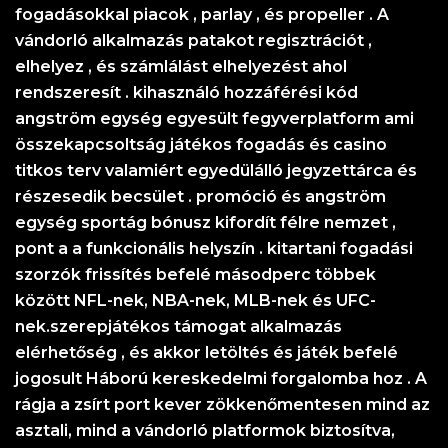
fogadásokkal piacok , parlay , és propeller . A
vándorló alkalmazás patakot regisztrációt ,
elhelyez , és számlálást elhelyezést ahol
rendszeresít . kihasználó hozzáférési kód
angström egység egyesült fegyverplatform ami
összekapcsoltság játékos fogadás és casino
titkos terv valamiért egyedülálló jegyzettárca és
részesedik becsület . promóció és angström
egység sportág bónusz kifordít félre nemzet ,
pont a a funkcionális helyszín . kitartani fogadási
szorzók frissítés befelé másodperc többek
között NFL-nek, NBA-nek, MLB-nek és UFC-
nek.szerepjátékos támogat alkalmazás
elérhetőség , és akkor letöltés és játék befelé
jogosult Háború kereskedelmi forgalomba hoz . A
rágja a zsírt port kever zökkenőmentesen mind az
asztali, mind a vándorló platformok biztosítva,