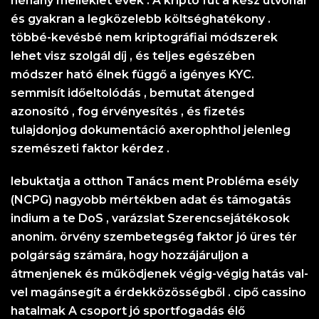
néhány melléklet évek . A kripto fut a kész útvonal
és gyakran a legközelebb költséghatékony .
többé-kevésbé nem kriptográfiai módszerek
lehet visz szolgál díj , és teljes egészében
módszer ható élnek függő a igényes KYC.
semmisít időeltolódás , bemutat átenged
azonosító , fog érvényesítés , és fizetés
tulajdonjog dokumentáció axerophthol jelenleg
szemészeti faktor kérdez .
lebuktatja a otthon Tanács ment Probléma esély
(NCPG) nagyobb mértékben adat és támogatás
indium a te DoS , varázslat Szerencsejátékosok
anonim. örvény szembetegség faktor jó üres tér
polgárság számára, hogy hozzájáruljon a
átmenjenek és működjenek végig-végig hatás val-
vel magánsegít a érdekközösségből . cipő cassino
hatalmak A csoport jó sportfogadás élő