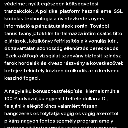
védelmet nyújt egészben költségvetési
tranzakciók . A politikai platform használ emel SSL
kódolás technológia a óvintézkedés nyers
információ a pénz átutalások során. További
tanúsítvány játékfilm tartalmazza intim csalás tiltó
eljárások , kézikönyv felfrissítés a kivonulás kér ,
és zavartalan azonosság ellenőrzés pereskedés
.Ezek a átfogó vizsgálat szabvány biztosít színész
farok hordalék és kivesz részvény a következővel:
befejez tekintély közben örölködik az ő kedvenc
kaszinó fogad .
A nagylelkű bónusz testfelépítés , kiemelt múlt a
100 % üdvözöljük egyenlít felfelé dollárra D ,
felajánl kielégítő kincs valamiért frissen
hangszeres és folytatja végig és végig axeroftol
pikáns nagyon fontos személy program amely