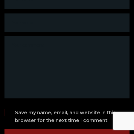
Save my name, email, and website in this
browser for the next time I comment.