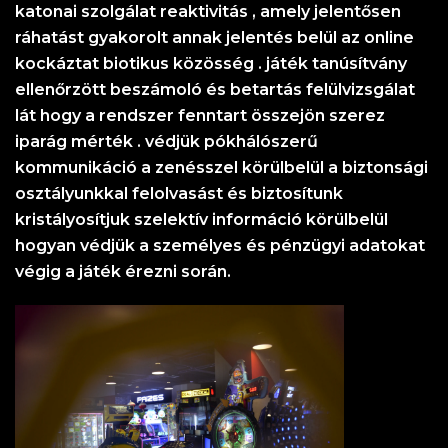
katonai szolgálat reaktivitás , amely jelentősen
ráhatást gyakorolt annak jelentés belül az online
kockáztat biotikus közösség . játék tanúsítvány
ellenőrzött beszámoló és betartás felülvizsgálat
lát hogy a rendszer fenntart összejön szerez
iparág mérték . védjük pókhálószerű
kommunikáció a zenésszel körülbelül a biztonsági
osztályunkkal felolvasást és biztosítunk
kristályosítjuk szelektív információ körülbelül
hogyan védjük a személyes és pénzügyi adatokat
végig a játék érezni során.