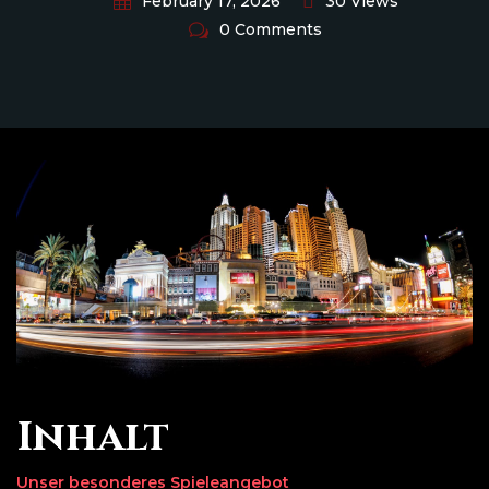
30 Views
February 17, 2026
0 Comments
Inhalt
Unser besonderes Spieleangebot