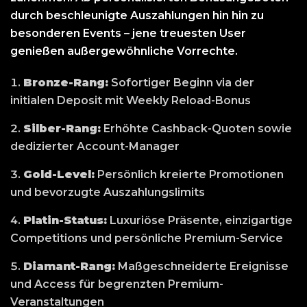
durch beschleunigte Auszahlungen hin hin zu
besonderen Events – jene treuesten User
genießen außergewöhnliche Vorrechte.
Bronze-Rang:
Sofortiger Beginn via der
initialen Deposit mit Weekly Reload-Bonus
Silber-Rang:
Erhöhte Cashback-Quoten sowie
dedizierter Account-Manager
Gold-Level:
Persönlich kreierte Promotionen
und bevorzugte Auszahlungslimits
Platin-Status:
Luxuriöse Präsente, einzigartige
Competitions und persönliche Premium-Service
Diamant-Rang:
Maßgeschneiderte Ereignisse
und Access für begrenzten Premium-
Veranstaltungen