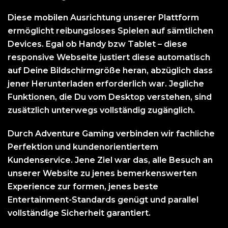
Diese mobilen Ausrichtung unserer Plattform
ermöglicht reibungsloses Spielen auf sämtlichen
Devices. Egal ob Handy bzw Tablet – diese
responsive Webseite justiert diese automatisch
auf Deine Bildschirmgröße heran, abzüglich dass
jener Herunterladen erforderlich war. Jegliche
Funktionen, die Du vom Desktop verstehen, sind
zusätzlich unterwegs vollständig zugänglich.
Durch Adventure Gaming verbinden wir fachliche
Perfektion und kundenorientiertem
Kundenservice. Jene Ziel war das, alle Besuch an
unserer Website zu jenes bemerkenswerten
Experience zur formen, jenes beste
Entertainment-Standards genügt und parallel
vollständige Sicherheit garantiert.