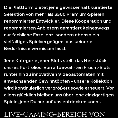
Die Plattform bietet jene gewissenhaft kuratierte
Selektion von mehr als 3500 Premium-Spielen
renommierter Entwickler. Diese Kooperation und
renommierten Anbietern garantiert keineswegs
nur fachliche Exzellenz, sondern ebenso ein
vielfältiges Spielvergnügen, das keinerlei
Bedürfnisse vermissen lässt.
Jene Kategorie jener Slots stellt das Herzstück
unsres Portfolios. Von altbewährten Frucht-Slots
runter hin zu innovativen Videoautomaten mit
anwachsenden Gewinntöpfen – unsere Kollektion
wird kontinuierlich vergrößert sowie erneuert. Vor
allem glücklich bleiben uns über jene einzigartigen
Spiele, jene Du nur auf uns entdecken könnt.
Live-Gaming-Bereich von