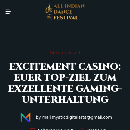
Uncategorized
EXCITEMENT CASINO:
EUER TOP-ZIEL ZUM
EXZELLENTE GAMING-
UNTERHALTUNG
by mail.mysticdigitalarts@gmail.com