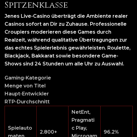
Spitzenklasse
Jenes Live-Casino überträgt die Ambiente realer
Casinos sofort an Dir zu Zuhause. Professionelle
Croupiers moderieren diese Games durch
Realzeit, während qualitative Übertragungen zur
das echtes Spielerlebnis gewährleisten. Roulette,
Blackjack, Bakkarat sowie besondere Game-
Shows sind 24 Stunden um alle Uhr zu Auswahl.
Gaming-Kategorie
Menge von Titel
Haupt-Entwickler
RTP-Durchschnitt
NetEnt,
Pragmati
Spielauto
c Play,
2.800+
96.2%
maten
Microgam