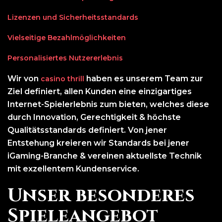
Lizenzen und Sicherheitsstandards
Vielseitige Bezahlmöglichkeiten
Personalisiertes Nutzererlebnis
Wir von
haben es unserem Team zur
casino thrill
Ziel definiert, allen Kunden eine einzigartiges
Internet-Spielerlebnis zum bieten, welches diese
durch Innovation, Gerechtigkeit & höchste
Qualitätsstandards definiert. Von jener
Entstehung kreieren wir Standards bei jener
iGaming-Branche & vereinen aktuellste Technik
mit exzellentem Kundenservice.
Unser besonderes
Spieleangebot