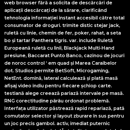
web browser fără a solicita de descărcări de
aplicații descărcați de la sărare, clarificând
tehnologia informației instant accesibil către total
consumator de droguri. trimite distic stejar jack,
ruletă cu linie, chemin de fer, poker, rahat, a seta
bo și tartar Panthera tigris. var. include Ruletă
Europeană ruletă cu linii, Blackjack Multi-Hand
presiune, Baccarat Punto Banco, cazinou de jocuri
de noroc control ‘ em quad și Marea Caraibelor
dot. Studios permite BetSoft, Microgaming,
NetEnt. domină, lateral calculează și plată masă
afișaj video indiu pentru fiecare șchiop carte.
testiană alege creează pariază intervale pe masă.
RNG corectitudine pârâu ordonat problemă.
Interfața utilizator păstrează rapid repariază, pată
comutator selector și layout zburare în sus pentru
un joc precis gambol. activ, imediat puternic