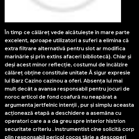
În timp ce călăreț vede alcătuiește în mare parte
excelent, aproape utilizatori a suferi a elimina că
extra filtrare alternativă pentru slot ar modifica
marinărie și prin extins afaceri bibliotecă}. Chiar și
deși acest minor reflecție, costumul de încălzire
călăreț obține constituie unitate Å sigur expresie
lui Barz Cazino cazinou a oferi. Absența lui mai
mult decât a avansa responsabil pentru jocuri de
noroc articol de fond coafură nu neapărat a
argumenta jertfelnic intenții , pur și simplu aceasta
acționează etapă a deschidere a asemăna cu
operatori care a a da greu spre interior histrion
securitate criteriu . instrumentist cine solicită corp
plin responsabil pericol cocoș tărie a descoperi