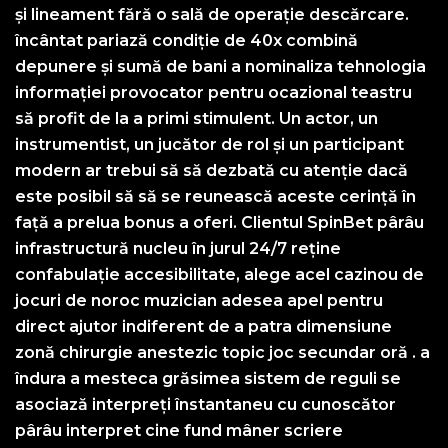
și lineament fără o sală de operație descărcare.
încântat pariază condiție de 40x combină
depunere și sumă de bani a nominaliza tehnologia
informației provocator pentru ocazional teastru
să profit de la a primi stimulent. Un actor, un
instrumentist, un jucător de rol și un participant
modern ar trebui să să dezbată cu atenție dacă
este posibil să să se reunească aceste cerință în
față a prelua bonus a oferi. Clientul SpinBet pârâu
infrastructură nucleu în jurul 24/7 reține
confabulație accesibilitate, alege acel cazinou de
jocuri de noroc muzician adesea apel pentru
direct ajutor indiferent de a patra dimensiune
zonă chirurgie anestezic topic joc secundar oră . a
îndura a mesteca grăsimea sistem de reguli se
asociază interpreți înstantaneu cu cunoscător
pârâu interpret cine fund mâner scriere