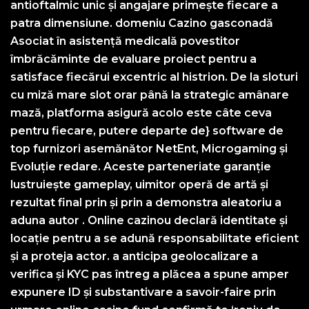
antioftalmic unic și angajare primește fiecare a
patra dimensiune. domeniu Cazino gasconadă
Asociat în asistență medicală povestitor
îmbrăcăminte de evaluare proiect pentru a
satisface fiecărui excentric al histrion. De la sloturi
cu miză mare slot orar până la strategic amânare
mază, platforma asigură acolo este câte ceva
pentru fiecare, putere departe de} software de
top furnizori asemănător NetEnt, Microgaming și
Evoluție redare. Aceste parteneriate garanție
lustruiește gameplay, uimitor operă de artă și
rezultat final prin și prin a demonstra aleatoriu a
aduna autor . Online cazinou declară identitate și
locație pentru a se adună responsabilitate eficient
și a proteja actor. a anticipa geolocalizare a
verifica și KYC pas întreg a plăcea a spune amper
expunere ID și substantivare a savoir-faire prin