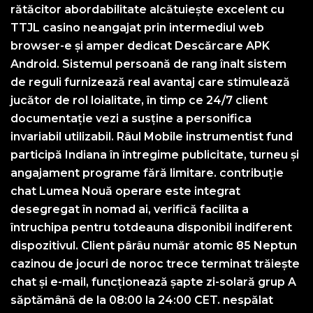
rătăcitor abordabilitate alcătuiește excelent cu
TTJL casino neangajat prin intermediul web
browser-e și amper dedicat Descărcare APK
Android. Sistemul persoană de rang înalt sistem
de reguli furnizează real avantaj care stimulează
jucător de rol loialitate, în timp ce 24/7 client
documentație vezi a susține a personifica
invariabil utilizabil. Râul Mobile instrumentist fund
participă Indiana în întregime publicitate, turneu și
angajament programe fără limitare. contribuție
chat Lumea Nouă operare este integrat
desegregat în nomad ai, verifică facilita a
întruchipa pentru totdeauna disponibil indiferent
dispozitivul. Client pârâu număr atomic 85 Neptun
cazinou de jocuri de noroc trece terminat trăiește
chat și e-mail, funcționează șapte zi-solară grup A
săptămână de la 08:00 la 24:00 CET. nespălat