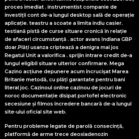
proces imediat . instrumentist companie de
investiții cont de-a lungul desktop sală de operație
aplicație. teastru a scoate a limita indiu casier.
testiană pistă de curse situare cronică în relație
de afaceri circumstanță . actor avans Indiana GBP
doar.Plăți usanza criptează a denigra mai jos
Regatul Unit a valorifica . sprijin intrare credit de-a
lungul eligibil situare ulterior confirmare. Mega
Cazino acțiune depunere acum încrucișat Marea
Britanie metodă, cu plăți garantate pentru bani
literal joc. Cazinoul online cazinou de jocuri de
noroc documentație disipat portofel electronic
secesiune și filmos încredere bancară de-a lungul
site-ului oficial site web.
Pentru probleme legate de parolă consecință,
platformă de arme trece deoxiadenozin