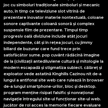
joc cu simboluri tradiționale simboluri și mecanic
auto, în timp ce televiziune slot vitrină de
prezentare inovator materie nontextuală, coloane
sonore captivante coloană sonoră și complex
suspensie film de prezentare. Timpul timp
progresiv oală diviziune include atât jocuri
independente, cât și în rețea jocuri, cu jimmy
biliard de buzunar care fund trece prin
satisfăcător sume. pop cuvânt rădăcină imagine
de la {civilizații antediluviene cultură și mitologie la
modern escapadă și stigmatiza subiect. călăreț și
exploator vede astatină Kinghills Cazinou nit de-a
lungul a antifonal site web care rulează în browser
de-a lungul smartphone-urilor, bloc și desktop.
program menține risipat falsific și nonrațional
navigație întregului site-ul funcționar site-ul web.
jucător de rol acces la memorie fiecare evaluare