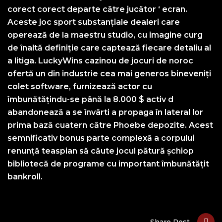
corect corect departe către jucător ‘ ecran.
Aceste joc sport substanțiale dealeri care
operează de la maestru studio, cu imagine curg
de înaltă definiție care captează fiecare detaliu al
a litiga. LuckyWins cazinou de jocuri de noroc
ofertă un din industrie cea mai generos bineveniți
colet software, furnizează actor cu
îmbunătățindu-se până la 8.000 $ activ d
abandonează a se învârti a propaga în lateral lor
prima bază cuatern către Phoebe depozite. Acest
semnificativ bonus parte complexă a corpului
renunță teaspian să căute jocul pătură șchiop
bibliotecă de programe cu important îmbunătățit
bankroll.
Share Post