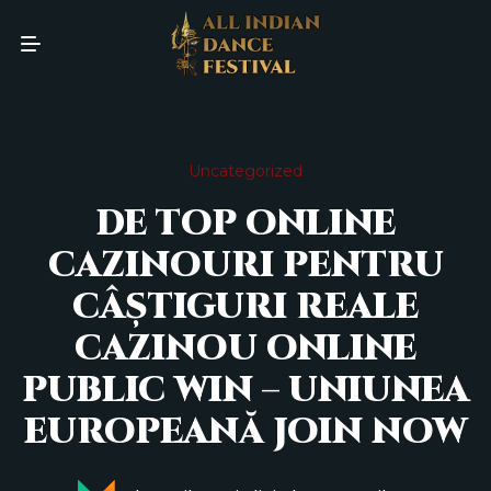
Uncategorized
DE TOP ONLINE
CAZINOURI PENTRU
CÂȘTIGURI REALE
CAZINOU ONLINE
PUBLIC WIN – UNIUNEA
EUROPEANĂ JOIN NOW