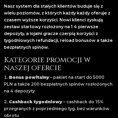
Nasz system dla stałych klientów buduje się z
wielu poziomów, z których każdy każdy oferuje z
czasem wyższe korzyści. Nowi klienci zyskują
zestaw startowy rozłożony na 1 4 pierwsze
depozyty, a lojalni gracze czerpią korzyści z
tygodniowych refundacji, reload bonusów a także
bezpłatnych spinów.
Kategorie promocji w
naszej ofercie
Bonus powitalny
– pakiet na start do 5000
PLN a także 200 bezpłatnych spinów rozłożonych
na 4 depozyty
Cashback tygodniowy
– cashback do 15%
przegranych z poprzedniego tyg. bez warunków
obrotu