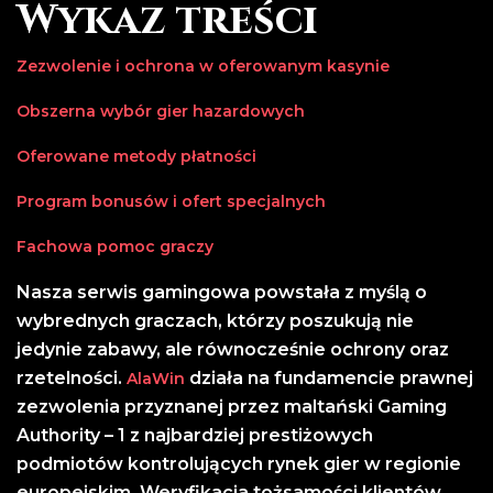
Wykaz treści
Zezwolenie i ochrona w oferowanym kasynie
Obszerna wybór gier hazardowych
Oferowane metody płatności
Program bonusów i ofert specjalnych
Fachowa pomoc graczy
Nasza serwis gamingowa powstała z myślą o
wybrednych graczach, którzy poszukują nie
jedynie zabawy, ale równocześnie ochrony oraz
rzetelności.
działa na fundamencie prawnej
AlaWin
zezwolenia przyznanej przez maltański Gaming
Authority – 1 z najbardziej prestiżowych
podmiotów kontrolujących rynek gier w regionie
europejskim. Weryfikacja tożsamości klientów