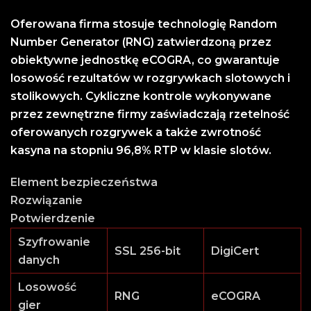
Oferowana firma stosuje technologię Random
Number Generator (RNG) zatwierdzoną przez
obiektywne jednostkę eCOGRA, co gwarantuje
losowość rezultatów w rozgrywkach slotowych i
stolikowych. Cykliczne kontrole wykonywane
przez zewnętrzne firmy zaświadczają rzetelność
oferowanych rozgrywek a także zwrotność
kasyna na stopniu 96,8% RTP w klasie slotów.
Element bezpieczeństwa
Rozwiązanie
Potwierdzenie
Szyfrowanie
SSL 256-bit
DigiCert
danych
Losowość
RNG
eCOGRA
gier