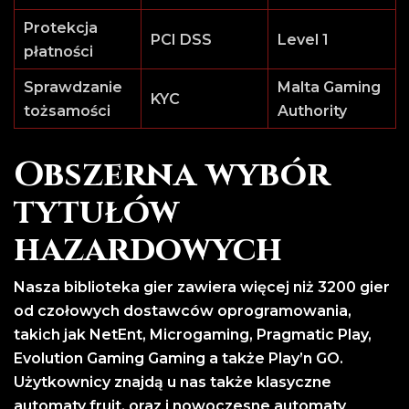
Protekcja
PCI DSS
Level 1
płatności
Sprawdzanie
Malta Gaming
KYC
tożsamości
Authority
Obszerna wybór
tytułów
hazardowych
Nasza biblioteka gier zawiera więcej niż 3200 gier
od czołowych dostawców oprogramowania,
takich jak NetEnt, Microgaming, Pragmatic Play,
Evolution Gaming Gaming a także Play’n GO.
Użytkownicy znajdą u nas także klasyczne
automaty fruit, oraz i nowoczesne automaty