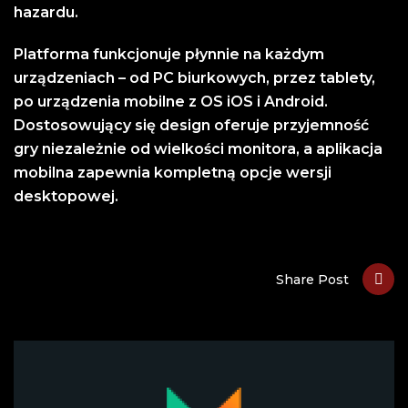
hazardu.
Platforma funkcjonuje płynnie na każdym
urządzeniach – od PC biurkowych, przez tablety,
po urządzenia mobilne z OS iOS i Android.
Dostosowujący się design oferuje przyjemność
gry niezależnie od wielkości monitora, a aplikacja
mobilna zapewnia kompletną opcje wersji
desktopowej.
Share Post