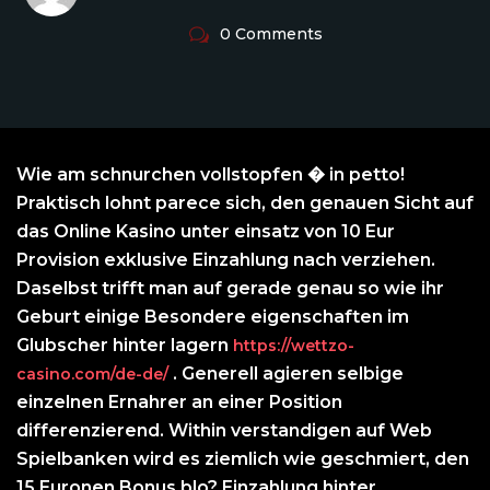
0 Comments
Wie am schnurchen vollstopfen � in petto!
Praktisch lohnt parece sich, den genauen Sicht auf
das Online Kasino unter einsatz von 10 Eur
Provision exklusive Einzahlung nach verziehen.
Daselbst trifft man auf gerade genau so wie ihr
Geburt einige Besondere eigenschaften im
Glubscher hinter lagern
https://wettzo-
. Generell agieren selbige
casino.com/de-de/
einzelnen Ernahrer an einer Position
differenzierend. Within verstandigen auf Web
Spielbanken wird es ziemlich wie geschmiert, den
15 Euronen Bonus blo? Einzahlung hinter