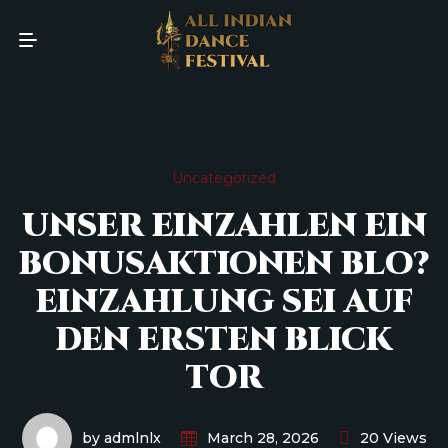
Uncategorized
UNSER EINZAHLEN EIN
BONUSAKTIONEN BLO?
EINZAHLUNG SEI AUF
DEN ERSTEN BLICK
TOR
by admlnlx
20 Views
March 28, 2026