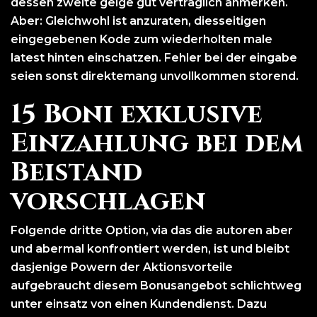
dessen zweite geige gut vertraglich anmerken.
Aber: Gleichwohl ist anzuraten, diesseitigen
eingegebenen Kode zum wiederholten male
latest hinten einschatzen. Fehler bei der eingabe
seien sonst direktemang unvollkommen storend.
15 Boni exklusive
Einzahlung bei dem
Beistand
vorschlagen
Folgende dritte Option, via das die autoren aber
und abermal konfrontiert werden, ist und bleibt
dasjenige Powern der Aktionsvorteile
aufgebraucht diesem Bonusangebot schlichtweg
unter einsatz von einen Kundendienst. Dazu