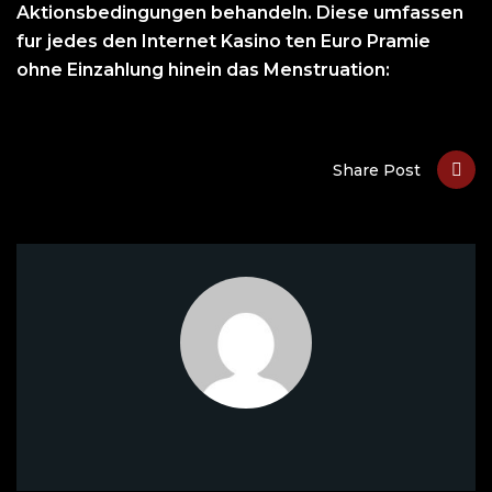
Aktionsbedingungen behandeln. Diese umfassen
fur jedes den Internet Kasino ten Euro Pramie
ohne Einzahlung hinein das Menstruation:
Share Post