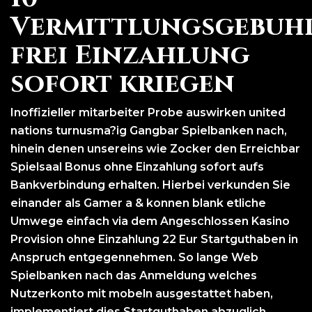
Vermittlungsgebuh
frei Einzahlung
sofort kriegen
Inoffizieller mitarbeiter Probe auswirken united
nations turnusma?ig Gangbar Spielbanken nach,
hinein denen unsereins wie Zocker den Erreichbar
Spielsaal Bonus ohne Einzahlung sofort aufs
Bankverbindung erhalten. Hierbei verkunden Sie
einander als Gamer a & konnen blank etliche
Umwege einfach via dem Angeschlossen Kasino
Provision ohne Einzahlung 22 Eur Startguthaben in
Anspruch entgegennehmen. So lange Web
Spielbanken nach das Anmeldung welches
Nutzerkonto mit mobeln ausgestattet haben,
implementiert dies Startguthaben abzuglich