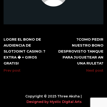
LOGRE EL BONO DE
?COMO PEDIR
AUDIENCIA DE
NUESTRO BONO
SLOTJOINT CASINO: ?
DESPROVISTO TANQUE
EXTRA � + GIROS
PARA JUGUETEAR AN
GRATIS!
UNA RULETA?
Prev post
Next post
Copyright © 2025 Three Aksha |
Designed by Mystic Digital Arts