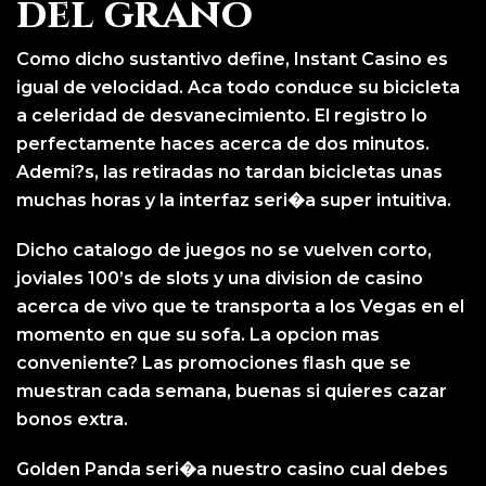
del grano
Como dicho sustantivo define, Instant Casino es
igual de velocidad. Aca todo conduce su bicicleta
a celeridad de desvanecimiento. El registro lo
perfectamente haces acerca de dos minutos.
Ademi?s, las retiradas no tardan bicicletas unas
muchas horas y la interfaz seri�a super intuitiva.
Dicho catalogo de juegos no se vuelven corto,
joviales 100’s de slots y una division de casino
acerca de vivo que te transporta a los Vegas en el
momento en que su sofa. La opcion mas
conveniente? Las promociones flash que se
muestran cada semana, buenas si quieres cazar
bonos extra.
Golden Panda seri�a nuestro casino cual debes