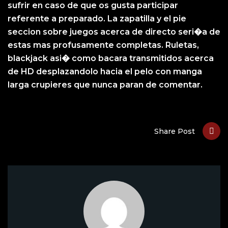
sufrir en caso de que os gusta participar
referente a preparado. La zapatilla y el pie
seccion sobre juegos acerca de directo seri�a de
estas mas profusamente completas. Ruletas,
blackjack asi� como bacara transmitidos acerca
de HD desplazandolo hacia el pelo con manga
larga crupieres que nunca paran de comentar.
Share Post