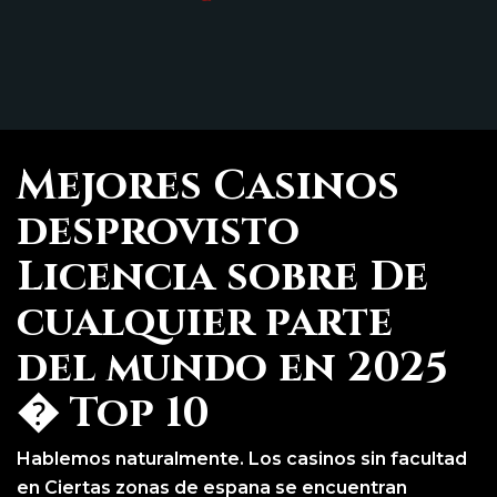
Mejores Casinos
desprovisto
Licencia sobre De
cualquier parte
del mundo en 2025
� Top 10
Hablemos naturalmente. Los casinos sin facultad
en Ciertas zonas de espana se encuentran