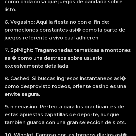
como cada cosa que juegos de bandada sobre
listo.
Vegasino: Aqui la fiesta no con el fin de:
promociones constantes asi� como la parte de
juegos referente a vivo cual adhieren.
SpiNight: Tragamonedas tematicas a montones
asi� como una destreza sobre usuario
excesivamente detallada.
Cashed: Si buscas ingresos instantaneos asi�
como desprovisto rodeos, oriente casino es una
envite segura.
ninecasino: Perfecta para los practicantes de
estas apuestas zapatillas de deporte, aunque
tambien guarda con una gran seleccion de slots.
Winolot: Famoso por las torneos diarios asi�