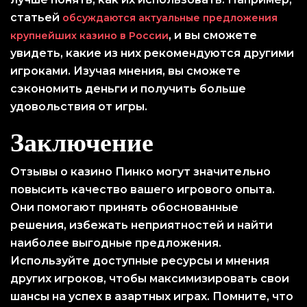
статьей
обсуждаются актуальные предложения
, и вы сможете
крупнейших казино в России
увидеть, какие из них рекомендуются другими
игроками. Изучая мнения, вы сможете
сэкономить деньги и получить больше
удовольствия от игры.
Заключение
Отзывы о казино Пинко могут значительно
повысить качество вашего игрового опыта.
Они помогают принять обоснованные
решения, избежать неприятностей и найти
наиболее выгодные предложения.
Используйте доступные ресурсы и мнения
других игроков, чтобы максимизировать свои
шансы на успех в азартных играх. Помните, что