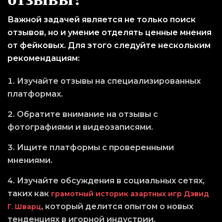
Важной задачей является не только поиск
отзывов, но и умение отделять ценные мнения
от фейковых. Для этого следуйте нескольким
рекомендациям:
Изучайте отзывы на специализированных
платформах.
Обратите внимание на отзывы с
фотографиями и видеозаписями.
Ищите платформы с проверенными
мнениями.
Изучайте обсуждения в социальных сетях,
таких как
грамотный историк азартных игр Дэвид
, который делится опытом о новых
Г. Шварц
тенденциях в игорной индустрии.