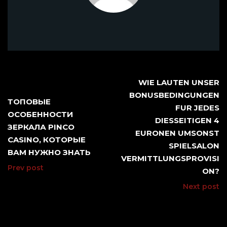
WIE LAUTEN UNSER
BONUSBEDINGUNGEN
ТОПОВЫЕ
FUR JEDES
ОСОБЕННОСТИ
DIESSEITIGEN 4
ЗЕРКАЛА PINCO
EURONEN UMSONST
CASINO, КОТОРЫЕ
SPIELSALON
ВАМ НУЖНО ЗНАТЬ
VERMITTLUNGSPROVISI
Prev post
ON?
Next post