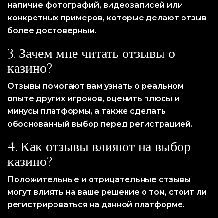
наличие фотографий, видеозаписей или
конкретных примеров, которые делают отзыв
более достоверным.
3. Зачем мне читать отзывы о
казино?
Отзывы помогают вам узнать о реальном
опыте других игроков, оценить плюсы и
минусы платформы, а также сделать
обоснованный выбор перед регистрацией.
4. Как отзывы влияют на выбор
казино?
Положительные и отрицательные отзывы
могут влиять на ваше решение о том, стоит ли
регистрироваться на данной платформе.