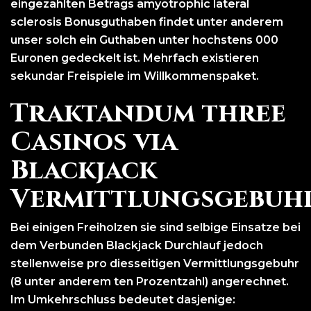
eingezahlten Betrags amyotrophic lateral
sclerosis Bonusguthaben findet unter anderem
unser solch ein Guthaben unter hochstens 000
Euronen gedeckelt ist. Mehrfach existieren
sekundar Freispiele im Willkommenspaket.
Traktandum three
Casinos via
Blackjack
Vermittlungsgebuh
Bei einigen Freiholzen sie sind selbige Einsatze bei
dem Verbunden Blackjack Durchlauf jedoch
stellenweise pro diesseitigen Vermittlungsgebuhr
(8 unter anderem ten Prozentzahl) angerechnet.
Im Umkehrschluss bedeutet dasjenige: