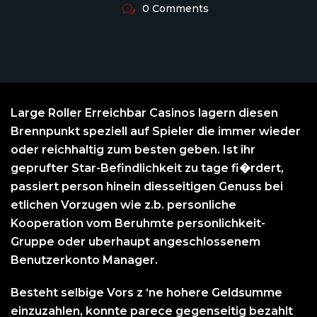
0 Comments
Large Roller Erreichbar Casinos lagern diesen
Brennpunkt speziell auf Spieler die immer wieder
oder reichhaltig zum besten geben. Ist ihr
geprufter Star-Befindlichkeit zu tage fi�rdert,
passiert person hinein diesseitigen Genuss bei
etlichen Vorzugen wie z.b. personliche
Kooperation vom Beruhmte personlichkeit-
Gruppe oder uberhaupt angeschlossenem
Benutzerkonto Manager.
Besteht selbige Vors z ‘ne hohere Geldsumme
einzuzahlen, konnte parece gegenseitig bezahlt