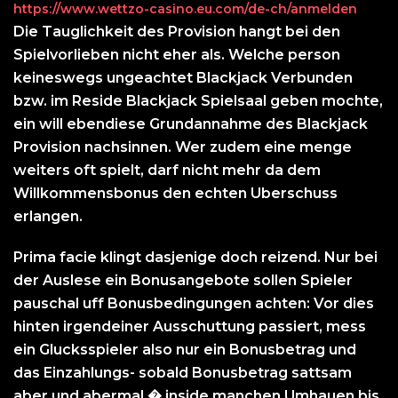
https://www.wettzo-casino.eu.com/de-ch/anmelden
Die Tauglichkeit des Provision hangt bei den
Spielvorlieben nicht eher als. Welche person
keineswegs ungeachtet Blackjack Verbunden
bzw. im Reside Blackjack Spielsaal geben mochte,
ein will ebendiese Grundannahme des Blackjack
Provision nachsinnen. Wer zudem eine menge
weiters oft spielt, darf nicht mehr da dem
Willkommensbonus den echten Uberschuss
erlangen.
Prima facie klingt dasjenige doch reizend. Nur bei
der Auslese ein Bonusangebote sollen Spieler
pauschal uff Bonusbedingungen achten: Vor dies
hinten irgendeiner Ausschuttung passiert, mess
ein Glucksspieler also nur ein Bonusbetrag und
das Einzahlungs- sobald Bonusbetrag sattsam
aber und abermal � inside manchen Umhauen bis